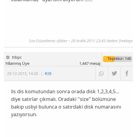
Son Düzenleme: vfidan ~ 28 Aralık 2015 23:45 Neden: freekays
ttbpc
Teşekkür
: 146
Yıllanmış Üye
1,447
mesaj
29-12-2015
,
14:28
|
#28
lis dis komutundan sonra orada disk 1,2,3,4,5...
diye satırlar çıkmalı. Oradaki "size" bölümüne
bakıp usbyi bulunca o satırdaki disk numarasını
yazıyorsun.