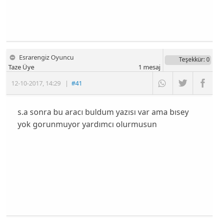
Esrarengiz Oyuncu
Teşekkür
: 0
Taze Üye
1
mesaj
12-10-2017
,
14:29
|
#41
s.a sonra bu aracı buldum yazısı var ama bısey
yok gorunmuyor yardımcı olurmusun