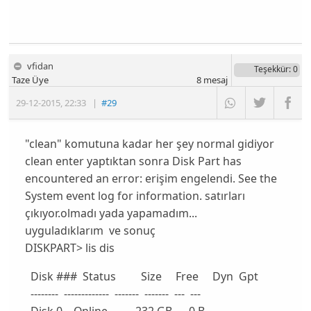
vfidan
Teşekkür
: 0
Taze Üye
8
mesaj
29-12-2015
,
22:33
|
#29
"clean" komutuna kadar her şey normal gidiyor
clean enter yaptıktan sonra Disk Part has
encountered an error: erişim engelendi. See the
System event log for information. satırları
çıkıyor.olmadı yada yapamadım...
uyguladıklarım ve sonuç
DISKPART> lis dis
Disk ### Status Size Free Dyn Gpt
-------- ------------- ------- ------- --- ---