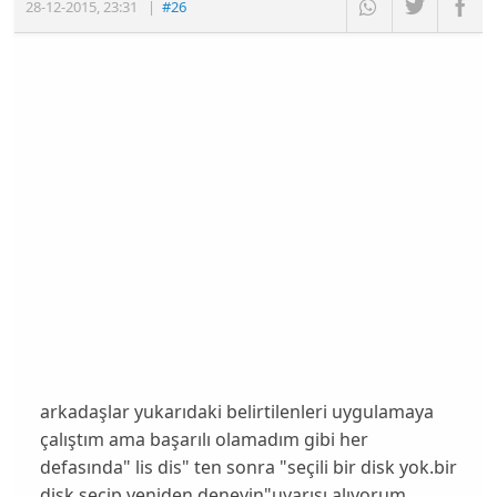
28-12-2015
,
23:31
|
#26
arkadaşlar yukarıdaki belirtilenleri uygulamaya
çalıştım ama başarılı olamadım gibi her
defasında" lis dis" ten sonra "seçili bir disk yok.bir
disk seçip yeniden deneyin"uyarısı alıyorum