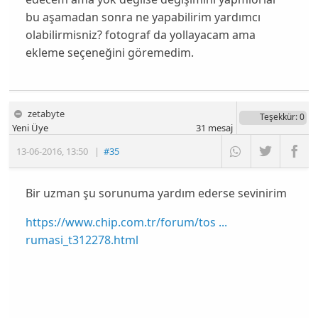
bu aşamadan sonra ne yapabilirim yardımcı
olabilirmisniz? fotograf da yollayacam ama
ekleme seçeneğini göremedim.
zetabyte
Teşekkür
: 0
Yeni Üye
31
mesaj
13-06-2016
,
13:50
|
#35
Bir uzman şu sorunuma yardım ederse sevinirim
https://www.chip.com.tr/forum/tos ...
rumasi_t312278.html