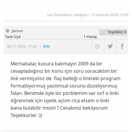
Son Düzenleme: zetabyte ~ 13 Haziran 2016 13:50
Jacoxx
Teşekkür
: 0
Taze Üye
1
mesaj
08-11-2016
,
17:28
|
#36
Merhabalar, kusura bakmayın 2009 da bir
cevapladıığınız bir konu için soru soracaktım bir
link vermişsiniz de flaş belleği o linkteki program
formatlıyormuş yazılımsal sorunu düzeliyormuş
falan. Benimde öyle bir porblemim var sırf o linki
öğrenmek için üyelik açtım rica etsem o linki
bana bulabilir misini ? Cevabınız bekliyorum
Teşekkürler :))