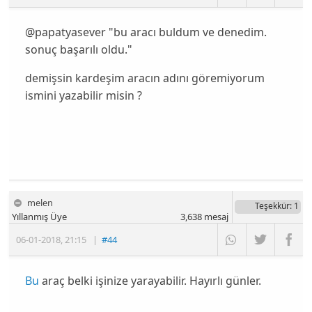
@papatyasever "bu aracı buldum ve denedim.
sonuç başarılı oldu."
demişsin kardeşim aracın adını göremiyorum
ismini yazabilir misin ?
melen
Teşekkür
: 1
Yıllanmış Üye
3,638
mesaj
06-01-2018
,
21:15
|
#44
Bu
araç belki işinize yarayabilir. Hayırlı günler.