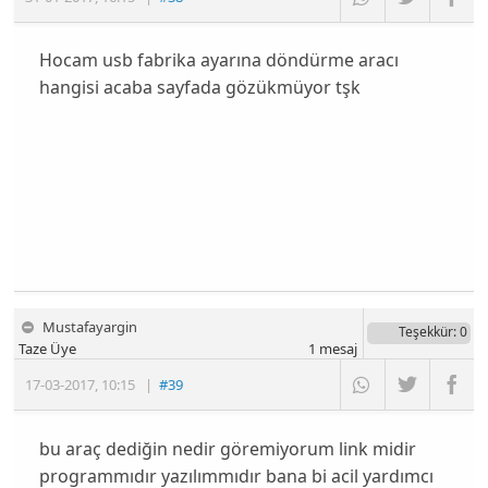
Hocam usb fabrika ayarına döndürme aracı
hangisi acaba sayfada gözükmüyor tşk
Mustafayargin
Teşekkür
: 0
Taze Üye
1
mesaj
17-03-2017
,
10:15
|
#39
bu araç dediğin nedir göremiyorum link midir
programmıdır yazılımmıdır bana bi acil yardımcı