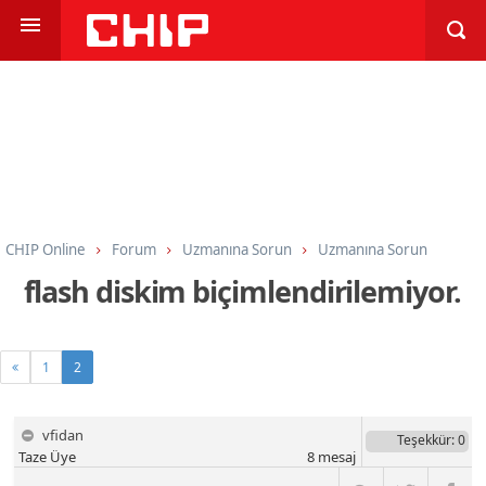
CHIP Online
Forum
Uzmanına Sorun
Uzmanına Sorun
flash diskim biçimlendirilemiyor.
1
2
vfidan
Teşekkür
: 0
Taze Üye
8
mesaj