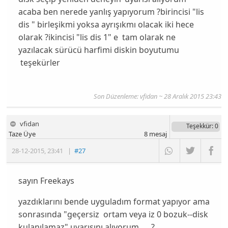
acaba ben nerede yanlış yapıyorum ?birincisi "lis
dis " birleşikmi yoksa ayrışıkmı olacak iki hece
olarak ?ikincisi "lis dis 1" e tam olarak ne
yazılacak sürücü harfimi diskin boyutumu
teşekürler
Son Düzenleme: vfidan ~ 28 Aralık 2015 23:43
vfidan
Teşekkür
: 0
Taze Üye
8
mesaj
28-12-2015
,
23:41
|
#27
sayın Freekays
yazdıklarını bende uyguladım format yapıyor ama
sonrasında "geçersiz ortam veya iz 0 bozuk--disk
kulanılamaz" uyarısını alıyorum .....?