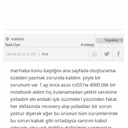
mateist
Teşekkür
: 0
Taze Üye
4
mesaj
08-04-2016
,
21:09
|
#34
merhaba konu başlığını ana sayfada oluşturamaı
özelden yazmak zorunda kaldım. şöyle bir
sorunum var 1 ay önce asus cn551w 4000 tllik bir
notebook aldım hiç kulanamadan yetkili servisine
yolladım ekrandaki ışık süzmeleri yüzünden fakat
her defasında recovery atıp yolladılar bir sorun
yoktur diyerek eğer bu ürünün tüm sürümlerinde
bu sorun kabak gibi ortadaysa sanırım kabul
edecem ama yok değilse değişimini yapmıorlar