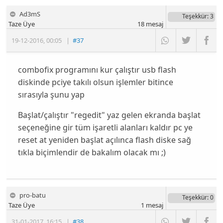
Ad3mS
Teşekkür
: 3
Taze Üye
18
mesaj
19-12-2016
,
00:05
|
#37
combofix programını kur çalıştır usb flash
diskinde pciye takılı olsun işlemler bitince
sırasıyla şunu yap
Başlat/çalıştır "regedit" yaz gelen ekranda başlat
seçeneğine gir tüm işaretli alanları kaldır pc ye
reset at yeniden başlat açılınca flash diske sağ
tıkla biçimlendir de bakalım olacak mı ;)
pro-batu
Teşekkür
: 0
Taze Üye
1
mesaj
31-01-2017
,
16:15
|
#38