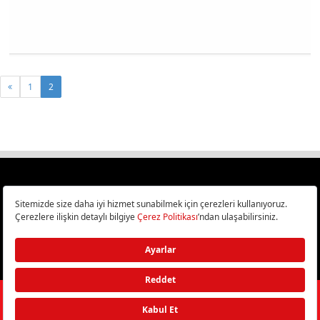
1
2
Türkiye
Cep Telefonu İncelemeleri,
Bilişim ve Teknoloji Haberleri CHIP Online’da!
©
2026
Doğan Burda Dergi Yayıncılık ve Pazarlama A.Ş.
/ Tüm hakları
saklıdır.