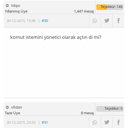
ttbpc
Teşekkür
: 146
Yıllanmış Üye
1,447
mesaj
30-12-2015
,
13:38
|
#30
komut istemini yönetici olarak açtın di mi?
vfidan
Teşekkür
: 0
Taze Üye
8
mesaj
30-12-2015
,
23:20
|
#31