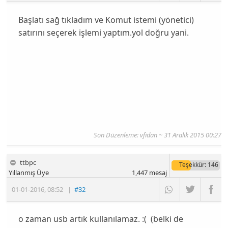
Başlatı sağ tıkladım ve Komut istemi (yönetici)
satırını seçerek işlemi yaptım.yol doğru yani.
Son Düzenleme: vfidan ~ 31 Aralık 2015 00:27
ttbpc
Teşekkür
: 146
Yıllanmış Üye
1,447
mesaj
01-01-2016
,
08:52
|
#32
o zaman usb artık kullanılamaz. :( (belki de