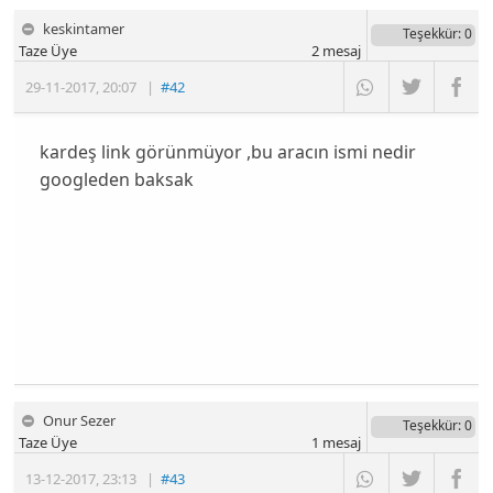
keskintamer
Teşekkür
: 0
Taze Üye
2
mesaj
29-11-2017
,
20:07
|
#42
kardeş link görünmüyor ,bu aracın ismi nedir
googleden baksak
Onur Sezer
Teşekkür
: 0
Taze Üye
1
mesaj
13-12-2017
,
23:13
|
#43