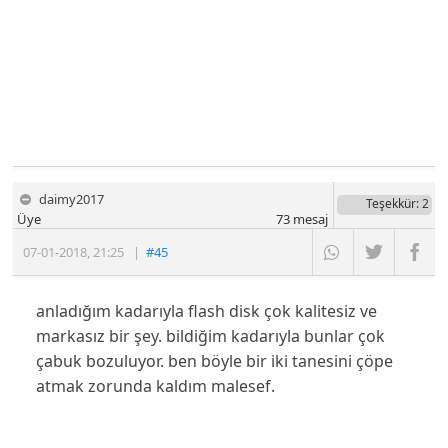
daimy2017
Teşekkür
: 2
Üye
73
mesaj
07-01-2018
,
21:25
|
#45
anladığım kadarıyla flash disk çok kalitesiz ve
markasız bir şey. bildiğim kadarıyla bunlar çok
çabuk bozuluyor. ben böyle bir iki tanesini çöpe
atmak zorunda kaldım malesef.