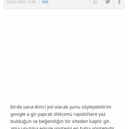
22-05-2009
,
12:38
|
#26
birde sana ikinci yol olarak şunu söyleyebilirim
google a gir yaprak dökümü rapidshare yaz
bulduğun ve beğendiğin bir siteden kaptır git.
ama unutma emule yöntemi en baba yöntemdir