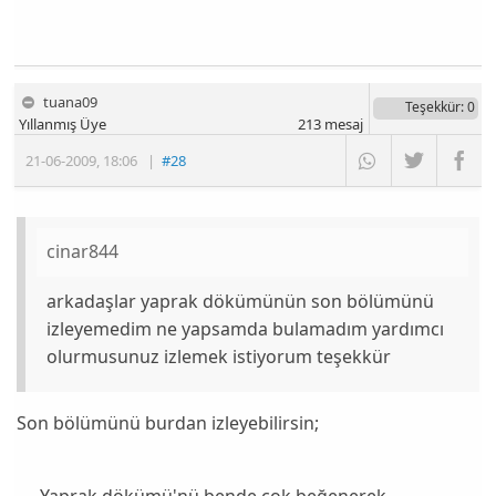
tuana09
Teşekkür
: 0
Yıllanmış Üye
213
mesaj
21-06-2009
,
18:06
|
#28
cinar844
arkadaşlar yaprak dökümünün son bölümünü
izleyemedim ne yapsamda bulamadım yardımcı
olurmusunuz izlemek istiyorum teşekkür
Son bölümünü burdan izleyebilirsin;
Yaprak dökümü'nü bende çok beğenerek