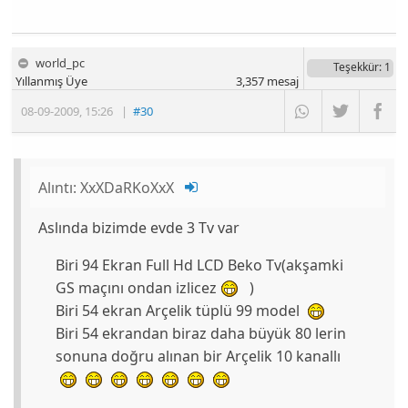
world_pc
Teşekkür
: 1
Yıllanmış Üye
3,357
mesaj
08-09-2009
,
15:26
|
#30
Alıntı:
XxXDaRKoXxX
Aslında bizimde evde 3 Tv var
Biri 94 Ekran Full Hd LCD Beko Tv(akşamki
GS maçını ondan izlicez
)
Biri 54 ekran Arçelik tüplü 99 model
Biri 54 ekrandan biraz daha büyük 80 lerin
sonuna doğru alınan bir Arçelik 10 kanallı