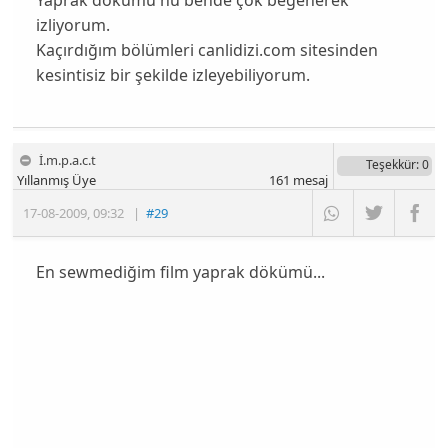
izliyorum.
Kaçırdığım bölümleri canlidizi.com sitesinden
kesintisiz bir şekilde izleyebiliyorum.
İ.m.p.a.c.t
Teşekkür
: 0
Yıllanmış Üye
161
mesaj
17-08-2009
,
09:32
|
#29
En sewmediğim film yaprak dökümü...