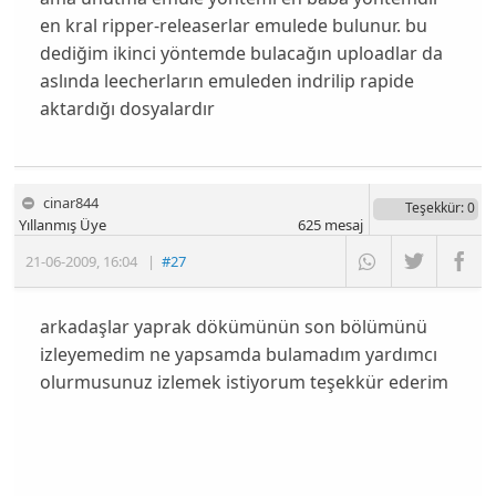
en kral ripper-releaserlar emulede bulunur. bu
dediğim ikinci yöntemde bulacağın uploadlar da
aslında leecherların emuleden indrilip rapide
aktardığı dosyalardır
cinar844
Teşekkür
: 0
Yıllanmış Üye
625
mesaj
21-06-2009
,
16:04
|
#27
arkadaşlar yaprak dökümünün son bölümünü
izleyemedim ne yapsamda bulamadım yardımcı
olurmusunuz izlemek istiyorum teşekkür ederim