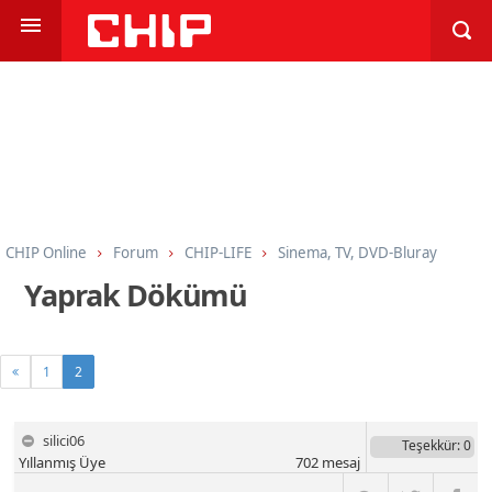
CHIP Online
Forum
CHIP-LIFE
Sinema, TV, DVD-Bluray
Yaprak Dökümü
1
2
silici06
Teşekkür
: 0
Yıllanmış Üye
702
mesaj