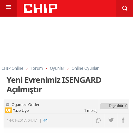
CHIP Online
Forum
Oyunlar
Online Oyunlar
Yeni Evrenimiz ISENGARD
Açılmıştır
Ogameci Önder
Teşekkür
: 0
OP
Taze Üye
1
mesaj
14-01-2017
,
04:47
|
#1