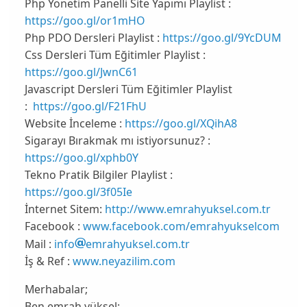
Php Yönetim Panelli Site Yapımı Playlist :
https://goo.gl/or1mHO
Php PDO Dersleri Playlist :
https://goo.gl/9YcDUM
Css Dersleri Tüm Eğitimler Playlist :
https://goo.gl/JwnC61
Javascript Dersleri Tüm Eğitimler Playlist
:
https://goo.gl/F21FhU
Website İnceleme :
https://goo.gl/XQihA8
Sigarayı Bırakmak mı istiyorsunuz? :
https://goo.gl/xphb0Y
Tekno Pratik Bilgiler Playlist :
https://goo.gl/3f05Ie
İnternet Sitem:
http://www.emrahyuksel.com.tr
Facebook :
www.facebook.com/emrahyukselcom
Mail :
info
emrahyuksel.com.tr
İş & Ref :
www.neyazilim.com
Merhabalar;
Ben emrah yüksel;