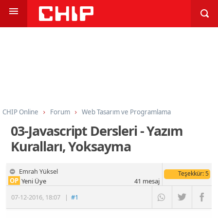
CHIP Online
Forum
Web Tasarım ve Programlama
Programlama
HTML CSS ve Javascript
03-Javascript Dersleri - Yazım
Kuralları, Yoksayma
Emrah Yüksel
Teşekkür
: 5
OP
Yeni Üye
41
mesaj
07-12-2016
,
18:07
|
#1