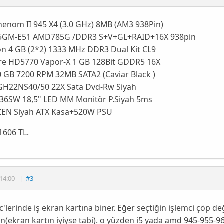
enom II 945 X4 (3.0 GHz) 8MB (AM3 938Pin)
5GM-E51 AMD785G /DDR3 S+V+GL+RAID+16X 938pin
on 4 GB (2*2) 1333 MHz DDR3 Dual Kit CL9
re HD5770 Vapor-X 1 GB 128Bit GDDR5 16X
 GB 7200 RPM 32MB SATA2 (Caviar Black )
GH22NS40/50 22X Sata Dvd-Rw Siyah
36SW 18,5" LED MM Monitör P.Siyah 5ms
ZEN Siyah ATX Kasa+520W PSU
1606 TL.
14:00
|
#3
'lerinde iş ekran kartına biner. Eğer seçtiğin işlemci çöp de
n(ekran kartın iyiyse tabi). o yüzden i5 yada amd 945-955-96