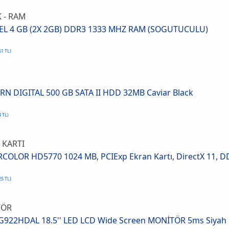
 - RAM
VEL 4 GB (2X 2GB) DDR3 1333 MHZ RAM (SOGUTUCULU)
61 TL)
N DIGITAL 500 GB SATA II HDD 32MB Caviar Black
4 TL)
 KARTI
OLOR HD5770 1024 MB, PCIExp Ekran Kartı, DirectX 11, DDR
25 TL)
TÖR
922HDAL 18.5'' LED LCD Wide Screen MONİTÖR 5ms Siyah