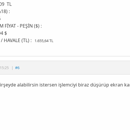
09 TL
18) :
6
FİYAT - PEŞİN ($) :
4 $
/ HAVALE (TL) :
1.655,64 TL
15:25
|
#6
irşeyde alabilirsin istersen işlemciyi biraz düşürüp ekran kartı