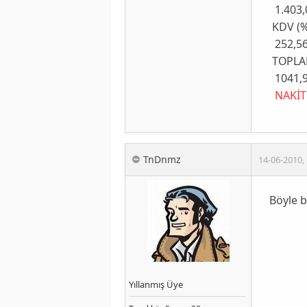
1.403,
KDV (%
252,5
TOPLAM 
1041,9
NAKİT
TnDnmz
14-06-2010
,
Böyle b
Yıllanmış Üye