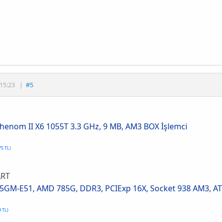
15:23
|
#5
enom II X6 1055T 3.3 GHz, 9 MB, AM3 BOX İşlemci
75 TL)
RT
5GM-E51, AMD 785G, DDR3, PCIExp 16X, Socket 938 AM3, A
9 TL)