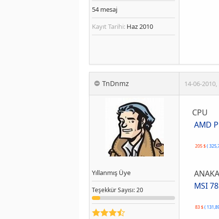
54
mesaj
Kayıt Tarihi:
Haz 2010
TnDnmz
14-06-2010
,
CPU
AMD Ph
205 $
( 325,
ANAKA
Yıllanmış Üye
MSI 78
Teşekkür
Sayısı
: 20
83 $
( 131,8