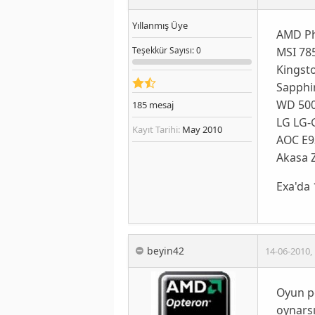
Yıllanmış Üye
AMD Ph
MSI 78
Teşekkür
Sayısı
: 0
Kingst
Sapphi
WD 500
185
mesaj
LG LG-
Kayıt Tarihi:
May 2010
AOC E9
Akasa 
Exa'da 
beyin42
14-06-2010
,
Oyun pc
oynarsı