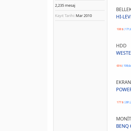
2,235
mesaj
BELLEK
Kayıt Tarihi:
Mar 2010
HI-LE
108 $
( 171,
HDD
WESTER
69 $
( 109,6
EKRAN
POWERC
177 $
( 281,
MONİ
BENQ G