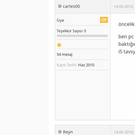
carles00
14-06-2010
,
OP
Üye
önceli
Teşekkür
Sayısı
: 0
ben pc 
baktığ
i5 tavs
54
mesaj
Kayıt Tarihi:
Haz 2010
Reyn
14-06-2010
,