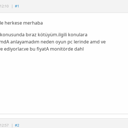
12:10
|
#1
kle herkese merhaba
konusunda bıraz kötüyüm.ilgili konulara
ımdA anlayamadım neden oyun pc lerinde amd ve
ye ediyorlar.ve bu fiyatA monitörde dahl
12:57
|
#2