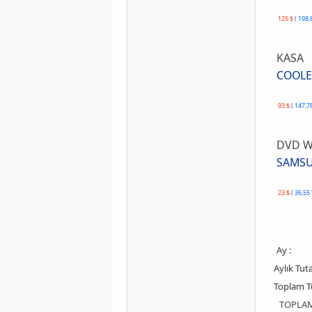
125 $
( 198,
KASA
COOLER
93 $
( 147,7
DVD WR
SAMSU
23 $
( 36,55
Ay :
Aylık Tuta
Toplam Tu
TOPLAM