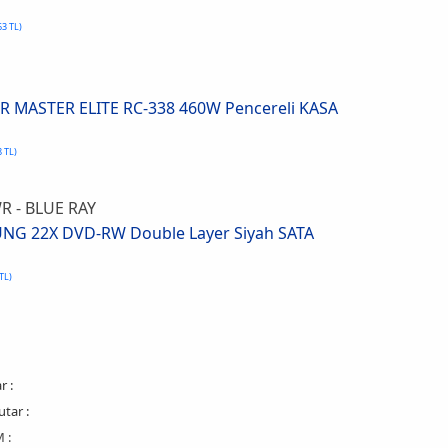
63 TL)
 MASTER ELITE RC-338 460W Pencereli KASA
8 TL)
 - BLUE RAY
NG 22X DVD-RW Double Layer Siyah SATA
 TL)
r :
tar :
 :