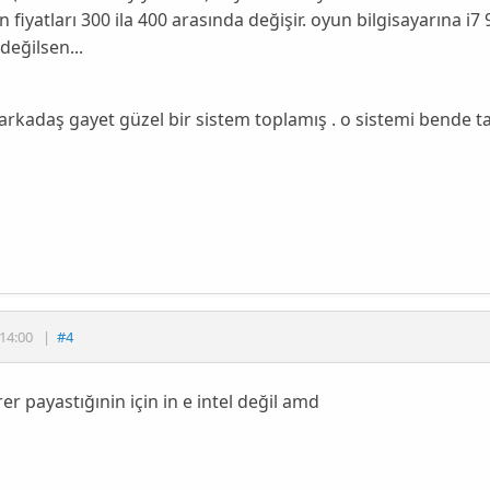
n fiyatları 300 ila 400 arasında değişir. oyun bilgisayarına i
değilsen...
kadaş gayet güzel bir sistem toplamış . o sistemi bende t
14:00
|
#4
er payastığınin için in e intel değil amd