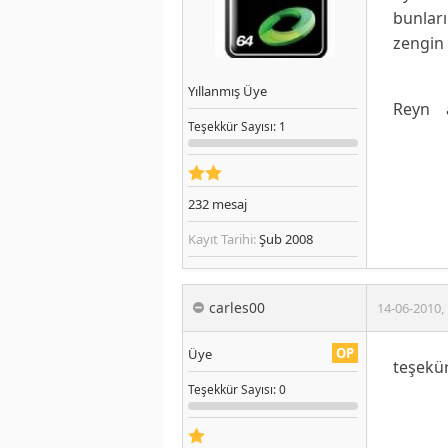
bunları
zengin 
Yıllanmış Üye
Reyn ar
Teşekkür
Sayısı
: 1
232
mesaj
Kayıt Tarihi:
Şub 2008
carles00
14-06-2010
,
OP
Üye
teşekür
Teşekkür
Sayısı
: 0