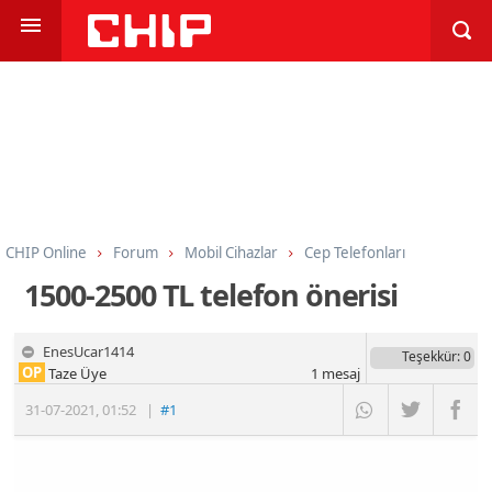
CHIP Online
Forum
Mobil Cihazlar
Cep Telefonları
1500-2500 TL telefon önerisi
EnesUcar1414
Teşekkür
: 0
OP
Taze Üye
1
mesaj
31-07-2021
,
01:52
|
#1