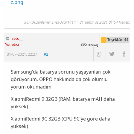
z.png
Son Düzenleme:
EnesUcar1414
~ 31 Temmuz 2021 01:54 Neden:
seto__
Teşekkür
: 44
Yönetici
895
mesaj
31-07-2021
,
22:27
|
#2
Samsung'da batarya sorunu yaşayanları çok
görüyorum. OPPO hakkında da çok olumlu
yorum okumadım.
XiaomiRedmi 9 32GB (RAM, batarya mAH daha
yüksek)
XiaomiRedmi 9C 32GB (CPU 9C'ye göre daha
yüksek)