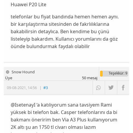
Huawei P20 Lite
telefonlar bu fiyat bandında hemen hemen aynı.
bir karşılaştırma sitesinden de fakrlılıklarına
bakabilirsin detaylıca. Ben kendime bu çünü
listeleyip bakardım. Kullanıcı yorumlarını da göz
öünde bulundurmak faydalı olabilir
Snow Hound
Teşekkür
: 9
Üye
50
mesaj
09-08-2021
,
14:56
|
#3
@IsetenayI ‘a katılıyorum sana tavsiyem Rami
yüksek bi telefon bak. Casper telefonlarını da bi
bakmanı öneririm ben Via A3 Plus kullanıyorum
2K altı şu an 1750 tl civarı olması lazım