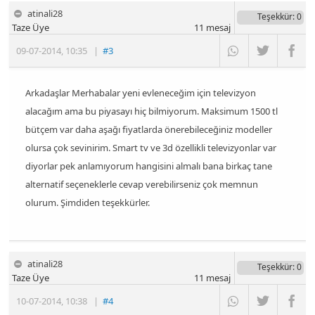
atinali28
Teşekkür
: 0
Taze Üye
11
mesaj
09-07-2014
,
10:35
|
#3
Arkadaşlar Merhabalar yeni evleneceğim için televizyon
alacağım ama bu piyasayı hiç bilmiyorum. Maksimum 1500 tl
bütçem var daha aşağı fiyatlarda önerebileceğiniz modeller
olursa çok sevinirim. Smart tv ve 3d özellikli televizyonlar var
diyorlar pek anlamıyorum hangisini almalı bana birkaç tane
alternatif seçeneklerle cevap verebilirseniz çok memnun
olurum. Şimdiden teşekkürler.
atinali28
Teşekkür
: 0
Taze Üye
11
mesaj
10-07-2014
,
10:38
|
#4