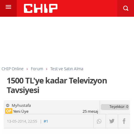
CHIP Online
Forum
Test ve Satın Alma
LED TV, LCD TV ve Monitörler
1500 TL'ye kadar Televizyon
Tavsiyesi
Myhustafa
Teşekkür
: 0
OP
Yeni Üye
25
mesaj
13-05-2014
,
22:55
|
#1