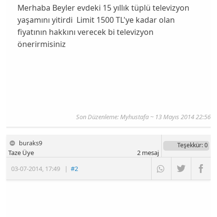
Merhaba Beyler evdeki 15 yıllık tüplü televizyon
yaşamını yitirdi
Limit 1500 TL'ye kadar olan
fiyatının hakkını verecek bi televizyon
önerirmisiniz
Son Düzenleme:
Myhustafa
~ 13 Mayıs 2014 22:56
buraks9
Teşekkür
: 0
Taze Üye
2
mesaj
03-07-2014
,
17:49
|
#2