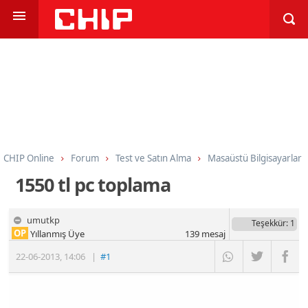
CHIP Online
Forum
Test ve Satın Alma
Masaüstü Bilgisayarlar
1550 tl pc toplama
umutkp
Teşekkür
: 1
OP
Yıllanmış Üye
139
mesaj
22-06-2013
,
14:06
|
#1