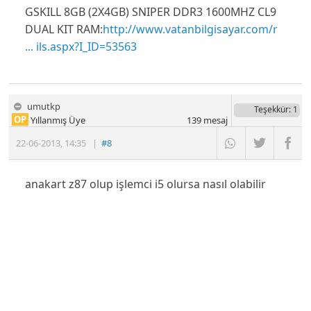
GSKILL 8GB (2X4GB) SNIPER DDR3 1600MHZ CL9
DUAL KIT RAM:
http://www.vatanbilgisayar.com/r
... ils.aspx?I_ID=53563
umutkp
Teşekkür
: 1
OP
Yıllanmış Üye
139
mesaj
22-06-2013
,
14:35
|
#8
anakart z87 olup işlemci i5 olursa nasıl olabilir