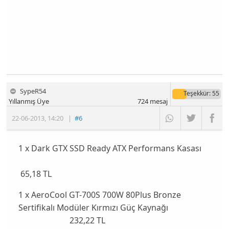
SypeR54
Teşekkür
: 55
Yıllanmış Üye
724
mesaj
22-06-2013
,
14:20
|
#6
1 x Dark GTX SSD Ready ATX Performans Kasası
65,18 TL
1 x AeroCool GT-700S 700W 80Plus Bronze
Sertifikalı Modüler Kırmızı Güç Kaynağı
232,22 TL