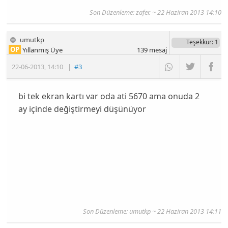
Son Düzenleme: zafer. ~ 22 Haziran 2013 14:10
umutkp
Teşekkür
: 1
OP
Yıllanmış Üye
139
mesaj
22-06-2013
,
14:10
|
#3
bi tek ekran kartı var oda ati 5670 ama onuda 2
ay içinde değiştirmeyi düşünüyor
Son Düzenleme: umutkp ~ 22 Haziran 2013 14:11