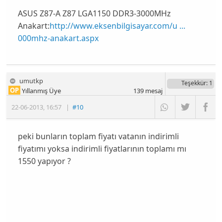
ASUS Z87-A Z87 LGA1150 DDR3-3000MHz
Anakart:
http://www.eksenbilgisayar.com/u ...
000mhz-anakart.aspx
umutkp
Teşekkür
: 1
OP
Yıllanmış Üye
139
mesaj
22-06-2013
,
16:57
|
#10
peki bunların toplam fiyatı vatanın indirimli
fiyatımı yoksa indirimli fiyatlarının toplamı mı
1550 yapıyor ?