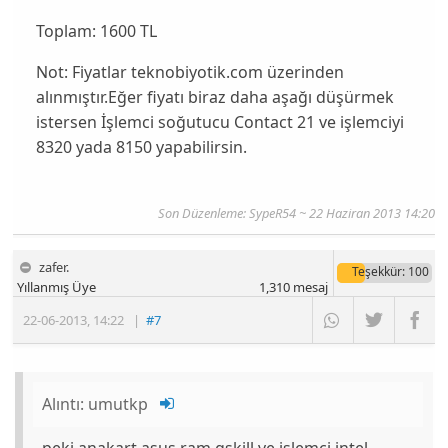
Toplam: 1600 TL
Not:
Fiyatlar teknobiyotik.com üzerinden
alınmıştır.Eğer fiyatı biraz daha aşağı düşürmek
istersen İşlemci soğutucu Contact 21 ve işlemciyi
8320 yada 8150 yapabilirsin.
Son Düzenleme: SypeR54 ~ 22 Haziran 2013 14:20
zafer.
Teşekkür
: 100
Yıllanmış Üye
1,310
mesaj
22-06-2013
,
14:22
|
#7
Alıntı:
umutkp