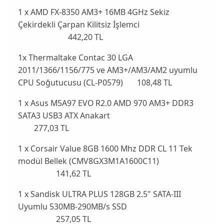
1 x AMD FX-8350 AM3+ 16MB 4GHz Sekiz
Çekirdekli Çarpan Kilitsiz İşlemci
442,20 TL
1x Thermaltake Contac 30 LGA
2011/1366/1156/775 ve AM3+/AM3/AM2 uyumlu
CPU Soğutucusu (CL-P0579) 108,48 TL
1 x Asus M5A97 EVO R2.0 AMD 970 AM3+ DDR3
SATA3 USB3 ATX Anakart
277,03 TL
1 x Corsair Value 8GB 1600 Mhz DDR CL 11 Tek
modül Bellek (CMV8GX3M1A1600C11)
141,62 TL
1 x Sandisk ULTRA PLUS 128GB 2.5" SATA-III
Uyumlu 530MB-290MB/s SSD
257,05 TL