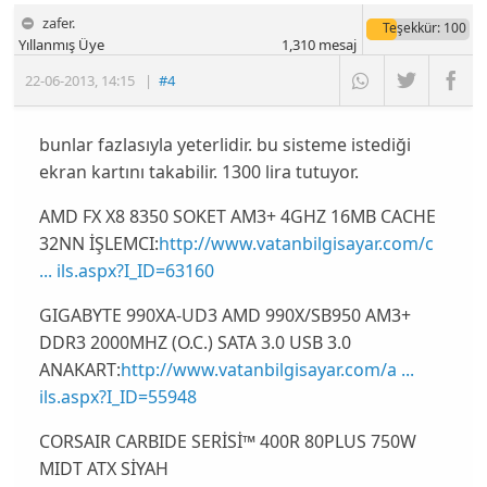
zafer.
Teşekkür
: 100
Yıllanmış Üye
1,310
mesaj
22-06-2013
,
14:15
|
#4
bunlar fazlasıyla yeterlidir. bu sisteme istediği
ekran kartını takabilir. 1300 lira tutuyor.
AMD FX X8 8350 SOKET AM3+ 4GHZ 16MB CACHE
32NN İŞLEMCI:
http://www.vatanbilgisayar.com/c
... ils.aspx?I_ID=63160
GIGABYTE 990XA-UD3 AMD 990X/SB950 AM3+
DDR3 2000MHZ (O.C.) SATA 3.0 USB 3.0
ANAKART:
http://www.vatanbilgisayar.com/a ...
ils.aspx?I_ID=55948
CORSAIR CARBIDE SERİSİ™ 400R 80PLUS 750W
MIDT ATX SİYAH