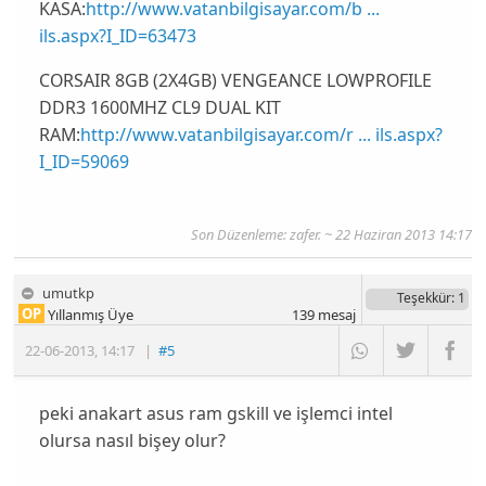
KASA:
http://www.vatanbilgisayar.com/b ...
ils.aspx?I_ID=63473
CORSAIR 8GB (2X4GB) VENGEANCE LOWPROFILE
DDR3 1600MHZ CL9 DUAL KIT
RAM:
http://www.vatanbilgisayar.com/r ... ils.aspx?
I_ID=59069
Son Düzenleme: zafer. ~ 22 Haziran 2013 14:17
umutkp
Teşekkür
: 1
OP
Yıllanmış Üye
139
mesaj
22-06-2013
,
14:17
|
#5
peki anakart asus ram gskill ve işlemci intel
olursa nasıl bişey olur?