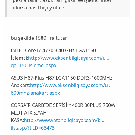
peki anakart asus ram gskill ve işlemci intel
olursa nasıl bişey olur?
bu şekilde 1580 lira tutar.
INTEL Core i7-4770 3.40 GHz LGA1150
İşlemci:
http://www.eksenbilgisayar.com/u ...
ga1150-islemci.aspx
ASUS H87-Plus H87 LGA1150 DDR3-1600MHz
Anakart:
http://www.eksenbilgisayar.com/u ...
600mhz-anakart.aspx
CORSAIR CARBIDE SERİSİ™ 400R 80PLUS 750W
MIDT ATX SİYAH
KASA:
http://www.vatanbilgisayar.com/b ...
ils.aspx?I_ID=63473