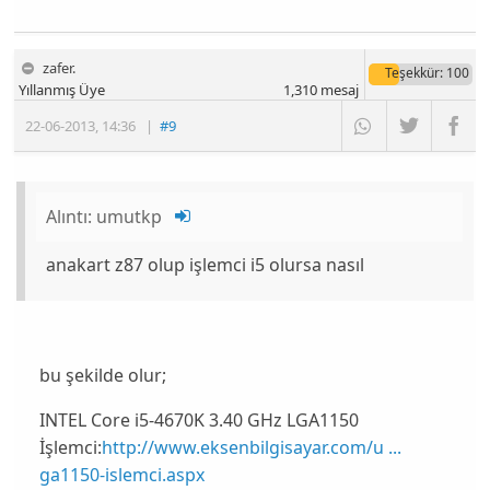
zafer.
Teşekkür
: 100
Yıllanmış Üye
1,310
mesaj
22-06-2013
,
14:36
|
#9
Alıntı:
umutkp
anakart z87 olup işlemci i5 olursa nasıl
bu şekilde olur;
INTEL Core i5-4670K 3.40 GHz LGA1150
İşlemci:
http://www.eksenbilgisayar.com/u ...
ga1150-islemci.aspx