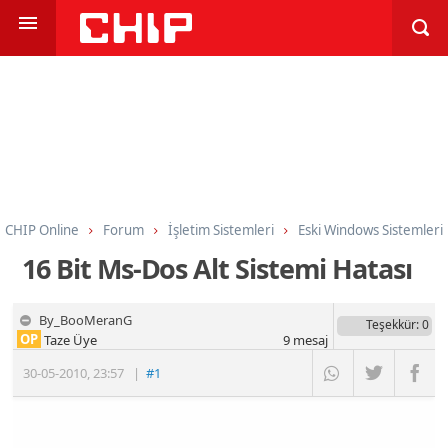
CHIP Online
Forum
İşletim Sistemleri
Eski Windows Sistemleri
16 Bit Ms-Dos Alt Sistemi Hatası
By_BooMeranG
Teşekkür
: 0
OP
Taze Üye
9
mesaj
30-05-2010
,
23:57
|
#1