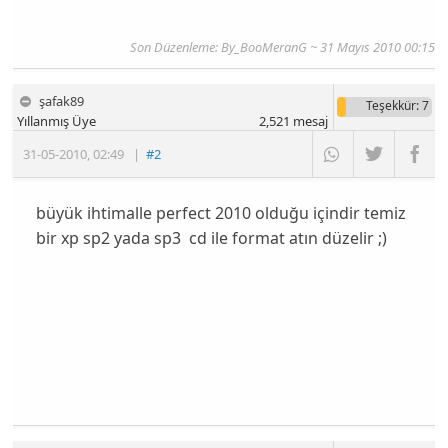
Son Düzenleme:
By_BooMeranG
~ 31 Mayıs 2010 00:15
şafak89
Teşekkür
: 7
Yıllanmış Üye
2,521
mesaj
31-05-2010
,
02:49
|
#2
büyük ihtimalle perfect 2010 olduğu içindir temiz
bir xp sp2 yada sp3 cd ile format atın düzelir ;)