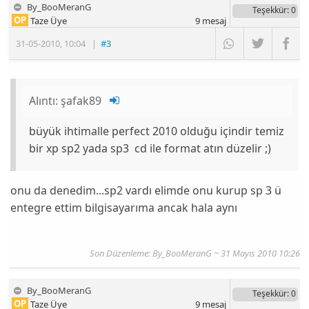
By_BooMeranG
Teşekkür
: 0
OP
Taze Üye
9
mesaj
31-05-2010
,
10:04
|
#3
Alıntı:
şafak89
büyük ihtimalle perfect 2010 olduğu içindir temiz
bir xp sp2 yada sp3 cd ile format atın düzelir ;)
onu da denedim...sp2 vardı elimde onu kurup sp 3 ü
entegre ettim bilgisayarıma ancak hala aynı
Son Düzenleme: By_BooMeranG ~ 31 Mayıs 2010 10:26
By_BooMeranG
Teşekkür
: 0
OP
Taze Üye
9
mesaj