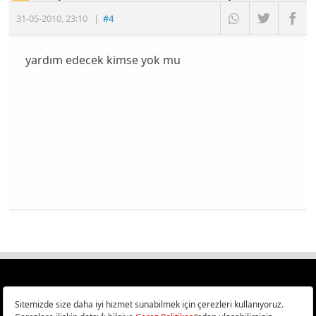
31-05-2010
,
23:10
|
#4
yardım edecek kimse yok mu
Türkiye