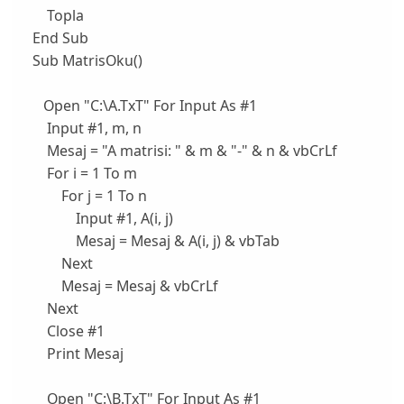
Topla
End Sub
Sub MatrisOku()
Open "C:\A.TxT" For Input As #1
Input #1, m, n
Mesaj = "A matrisi: " & m & "-" & n & vbCrLf
For i = 1 To m
For j = 1 To n
Input #1, A(i, j)
Mesaj = Mesaj & A(i, j) & vbTab
Next
Mesaj = Mesaj & vbCrLf
Next
Close #1
Print Mesaj
Open "C:\B.TxT" For Input As #1