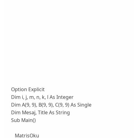
Option Explicit
Dim i, j, m, n, k, l As Integer
Dim A(9, 9), B(9, 9), C(9, 9) As Single
Dim Mesaj, Title As String
Sub Main()
MatrisOku