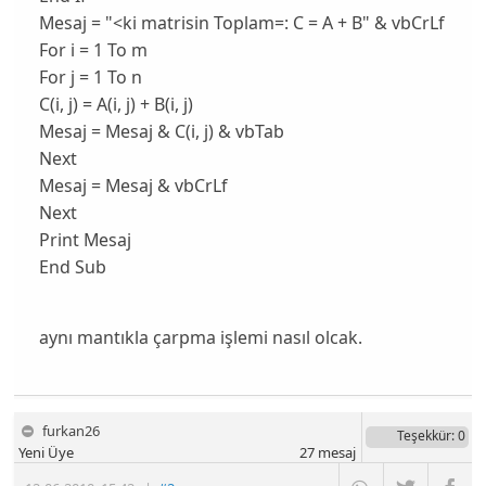
Mesaj = "<ki matrisin Toplam=: C = A + B" & vbCrLf
For i = 1 To m
For j = 1 To n
C(i, j) = A(i, j) + B(i, j)
Mesaj = Mesaj & C(i, j) & vbTab
Next
Mesaj = Mesaj & vbCrLf
Next
Print Mesaj
End Sub
aynı mantıkla çarpma işlemi nasıl olcak.
furkan26
Teşekkür
: 0
Yeni Üye
27
mesaj