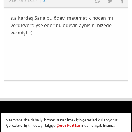
12-06-2010
,
15:42
|
#2
s.a kardeş.Sana bu ödevi matematik hocan mı
verdi?Verdiyse eğer bu ödevin aynısını bizede
vermişti :)
Türkiye
Cep Telefonu İncelemeleri,