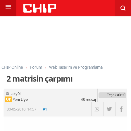
CHIP Online
Forum
Web Tasarım ve Programlama
Programlama
Visual Basic ve VB#
2 matrisin çarpımı
aky0l
Teşekkür
: 0
OP
Yeni Üye
48
mesaj
30-05-2010
,
14:57
|
#1