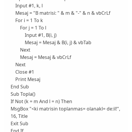
Input #1, k, l
Mesaj = "B matrisi: " & m & "-" & n & vbCrLf
For i = 1 To k
For j = 1 To l
Input #1, B(i, j)
Mesaj = Mesaj & B(i, j) & vbTab
Next
Mesaj = Mesaj & vbCrLf
Next
Close #1
Print Mesaj
End Sub
Sub Topla()
If Not (k = m And l = n) Then
MsgBox "<ki matrisin toplanmas= olanakl= de:il!",
16, Title
Exit Sub
End If