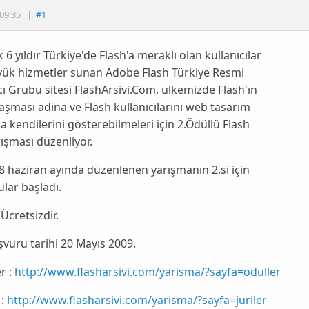
09:35
|
#1
k 6 yıldır Türkiye'de Flash'a meraklı olan kullanıcılar
yük hizmetler sunan Adobe Flash Türkiye Resmi
cı Grubu sitesi FlashArsivi.Com, ülkemizde Flash'ın
aşması adına ve Flash kullanıcılarını web tasarım
a kendilerini gösterebilmeleri için 2.Ödüllü Flash
rışması düzenliyor.
08 haziran ayında düzenlenen yarışmanın 2.si için
lar başladı.
 Ücretsizdir.
vuru tarihi 20 Mayıs 2009.
r :
http://www.flasharsivi.com/yarisma/?sayfa=oduller
 :
http://www.flasharsivi.com/yarisma/?sayfa=juriler