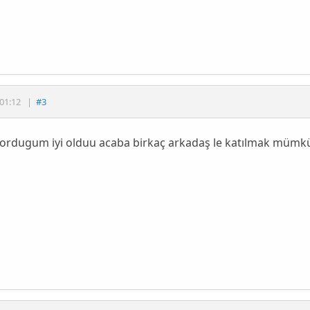
01:12
|
#3
ordugum iyi olduu acaba birkaç arkadaş le katılmak müm