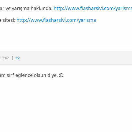
lar ve yarışma hakkında.
http://www.flasharsivi.com/yarism
 sitesi;
http://www.flasharsivi.com/yarisma
17:42
|
#2
am sırf eğlence olsun diye. :D