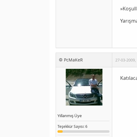
»Koşul
Yarışma
PcMaKeR
27-03-2009
,
Katılac
Yıllanmış Üye
Teşekkür
Sayısı
: 6