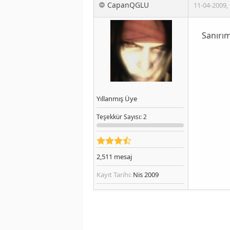
CapanQGLU
11-04-2009
,
Sanırı
Yıllanmış Üye
Teşekkür
Sayısı
: 2
2,511
mesaj
Kayıt Tarihi:
Nis 2009