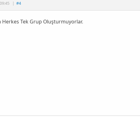
09:45
|
#4
m Herkes Tek Grup Oluşturmuyorlar.