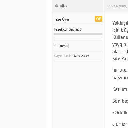
alio
27-03-2009
,
OP
Taze Üye
Yaklaşı
için bü
Teşekkür
Sayısı
: 0
Kullanı
yaygınl
11
mesaj
alanınd
Kayıt Tarihi:
Kas 2006
Site Ya
İlki 20
başvuru
Katılım
Son baş
»Ödülle
»Jüriler