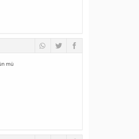
kün mü