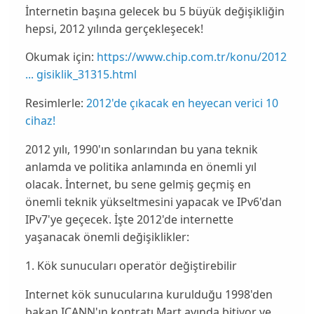
İnternetin başına gelecek bu 5 büyük değişikliğin
hepsi, 2012 yılında gerçekleşecek!
Okumak için:
https://www.chip.com.tr/konu/2012
... gisiklik_31315.html
Resimlerle:
2012'de çıkacak en heyecan verici 10
cihaz!
2012
yılı, 1990'ın sonlarından bu yana teknik
anlamda ve politika anlamında en önemli yıl
olacak. İnternet, bu sene gelmiş geçmiş en
önemli
teknik
yükseltmesini yapacak ve IPv6'dan
IPv7'ye geçecek. İşte 2012'de
internette
yaşanacak önemli değişiklikler:
1. Kök sunucuları operatör değiştirebilir
Internet kök sunucularına kurulduğu 1998'den
bakan
ICANN
'ın kontratı Mart ayında bitiyor ve