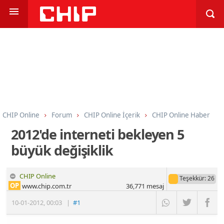
CHIP Online
Forum
CHIP Online İçerik
CHIP Online Haber
2012'de interneti bekleyen 5
büyük değişiklik
CHIP Online
Teşekkür
: 26
OP
www.chip.com.tr
36,771
mesaj
10-01-2012
,
00:03
|
#1