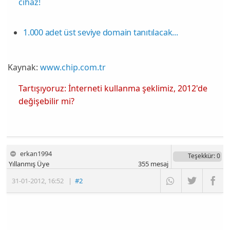
cihaz!
1.000 adet üst seviye domain tanıtılacak...
Kaynak:
www.chip.com.tr
Tartışıyoruz: İnterneti kullanma şeklimiz, 2012'de
değişebilir mi?
erkan1994
Teşekkür
: 0
Yıllanmış Üye
355
mesaj
31-01-2012
,
16:52
|
#2