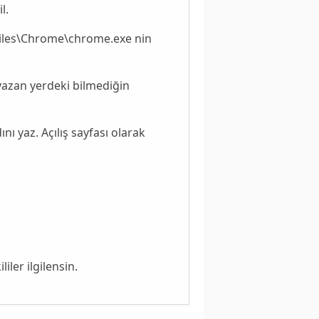
l.
 Files\Chrome\chrome.exe nin
 yazan yerdeki bilmediğin
nı yaz. Açılış sayfası olarak
ler ilgilensin.