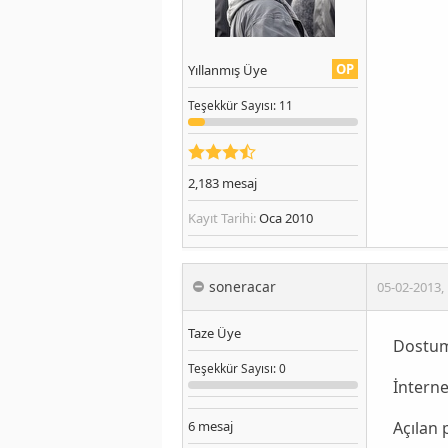
OP
Yıllanmış Üye
Teşekkür
Sayısı
: 11
2,183
mesaj
Kayıt Tarihi:
Oca 2010
soneracar
05-02-2013
,
Taze Üye
Dostum
Teşekkür
Sayısı
: 0
İnternet
Açılan 
6
mesaj