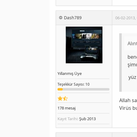
Dash789
06-02-2013
,
Alın
ben
şimd
Yıllanmış Üye
yüz
Teşekkür
Sayısı
: 10
Allah sa
Virüs b
178
mesaj
Kayıt Tarihi:
Şub 2013