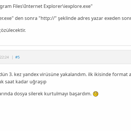
gram Files\Internet Explorer\iexplore.exe"
er.exe" den sonra "http://" şeklinde adres yazar exeden sonra
özülecektir.
22:24
|
#5
ün 3. kez yandex virüsüne yakalandım. ilk ikisinde format 
uk saat kadar uğraşıp
arında dosya silerek kurtulmayı başardım.