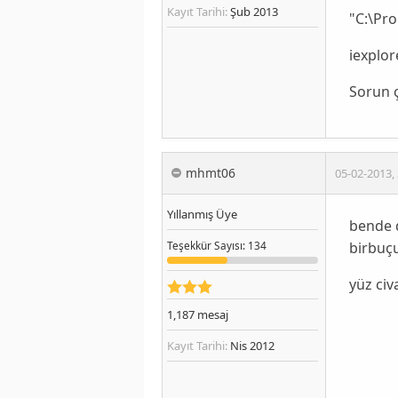
Kayıt Tarihi:
Şub 2013
"C:\Pro
iexplor
Sorun ç
mhmt06
05-02-2013
,
Yıllanmış Üye
bende d
birbuç
Teşekkür
Sayısı
: 134
yüz civ
1,187
mesaj
Kayıt Tarihi:
Nis 2012