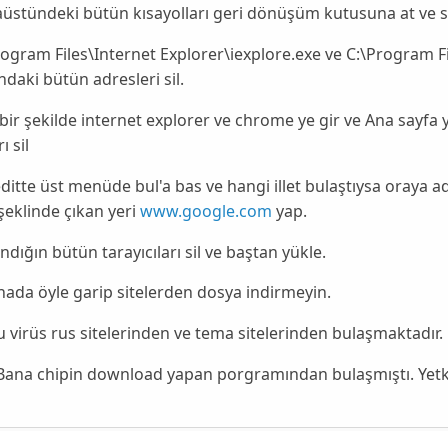
üstündeki bütün kısayolları geri dönüşüm kutusuna at ve si
rogram Files\Internet Explorer\iexplore.exe ve C:\Program
ndaki bütün adresleri sil.
ı bir şekilde internet explorer ve chrome ye gir ve Ana sayfa
ı sil
ditte üst menüde bul'a bas ve hangi illet bulaştıysa oraya adı
 şeklinde çıkan yeri
www.google.com
yap.
andığın bütün tarayıcıları sil ve baştan yükle.
hada öyle garip sitelerden dosya indirmeyin.
 virüs rus sitelerinden ve tema sitelerinden bulaşmaktadır.
ana chipin download yapan porgramından bulaşmıştı. Yetkili