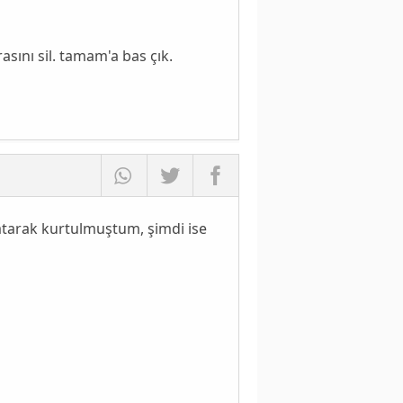
sını sil. tamam'a bas çık.
atarak kurtulmuştum, şimdi ise