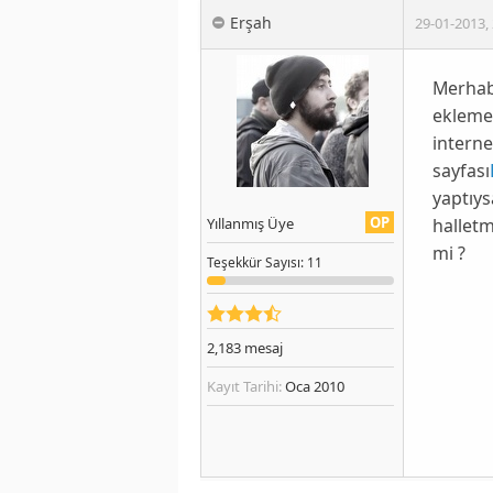
Erşah
29-01-2013
,
Merhab
ekleme
intern
sayfası
yaptıys
OP
halletm
Yıllanmış Üye
mi ?
Teşekkür
Sayısı
: 11
2,183
mesaj
Kayıt Tarihi:
Oca 2010