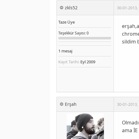
zkls52
30-01-2013
,
Taze Üye
erşah,a
chrome 
Teşekkür
Sayısı
: 0
sildim 
1
mesaj
Kayıt Tarihi:
Eyl 2009
Erşah
30-01-2013
,
Olmadı
ama İE 