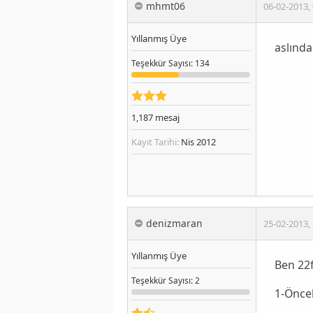
mhmt06
06-02-2013
,
Yıllanmış Üye
aslında 
Teşekkür
Sayısı
: 134
1,187
mesaj
Kayıt Tarihi:
Nis 2012
denizmaran
25-02-2013
,
Yıllanmış Üye
Ben 22f
Teşekkür
Sayısı
: 2
1-Öncel