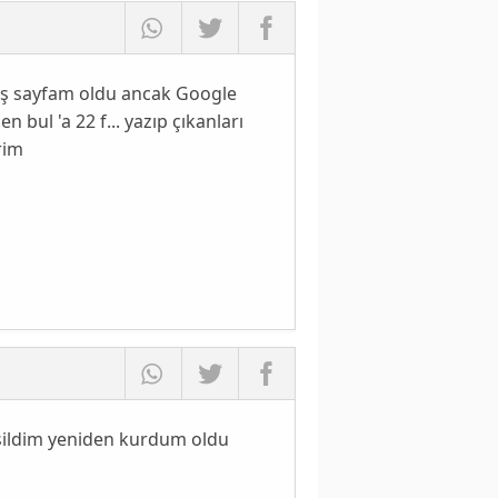
lış sayfam oldu ancak Google
bul 'a 22 f... yazıp çıkanları
rim
sildim yeniden kurdum oldu