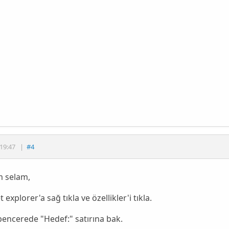
19:47
|
#4
 selam,
 explorer'a sağ tıkla ve özellikler'i tıkla.
pencerede "Hedef:" satırına bak.