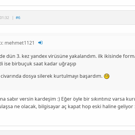
01:32
|
#6
tı:
mehmet1121
de dün 3. kez yandex virüsüne yakalandım. ilk ikisinde for
i ise birbuçuk saat kadar uğraşıp
 civarında dosya silerek kurtulmayı başardım.
na sabır versin kardeşim :) Eğer öyle bir sıkıntınız varsa ku
ulaşsa ne olacak, bilgisayar aç kapat hop eski haline geliyor 