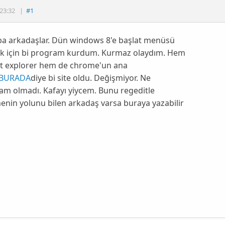
23:32
|
#1
a arkadaşlar. Dün windows 8'e başlat menüsü
k için bi program kurdum. Kurmaz olaydım. Hem
et explorer hem de chrome'un ana
BURADA
diye bi site oldu. Değişmiyor. Ne
am olmadı. Kafayı yiycem. Bunu regeditle
enin yolunu bilen arkadaş varsa buraya yazabilir