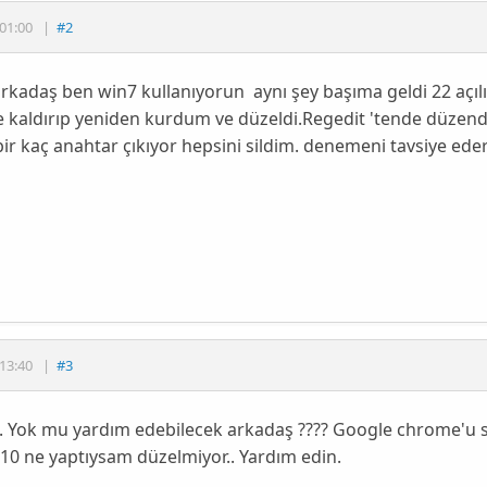
01:00
|
#2
rkadaş ben win7 kullanıyorun aynı şey başıma geldi 22 açı
kaldırıp yeniden kurdum ve düzeldi.Regedit 'tende düzenden 
bir kaç anahtar çıkıyor hepsini sildim. denemeni tavsiye ede
13:40
|
#3
. Yok mu yardım edebilecek arkadaş ???? Google chrome'u 
10 ne yaptıysam düzelmiyor.. Yardım edin.