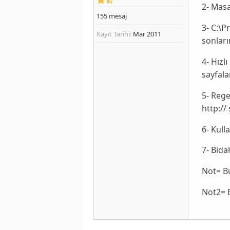
2- Masa
155
mesaj
3- C:\P
Kayıt Tarihi:
Mar 2011
sonları
4- Hızl
sayfalar
5- Rege
http://
6- Kull
7- Bida
Not= Bu
Not2= B