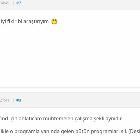
04:49
|
#7
iyi fikir bi araştırıyım
21:41
|
#8
ind için anlatıcam muhtemelen çalışma şekli aynıdır.
ikle o programla yanında gelen bütün programları sil. (Des