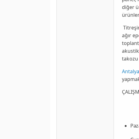
diğer ü
ürünle
Titreşi
ağır ep
toplant
akustik
takozu 
Antalya
yapmakt
ÇALIŞM
Paza