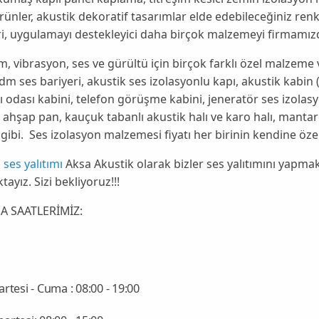
rünler, akustik dekoratif tasarımlar elde edebileceğiniz ren
ri, uygulamayı destekleyici daha birçok malzemeyi firmam
m, vibrasyon, ses ve gürültü için birçok farklı özel malzeme v
dm ses bariyeri, akustik ses izolasyonlu kapı, akustik kabin 
ı odası kabini, telefon görüşme kabini, jeneratör ses izolasyo
 ahşap pan, kauçuk tabanlı akustik halı ve karo halı, mantar
gibi. Ses izolasyon malzemesi fiyatı her birinin kendine özel
 ses yalıtımı
Aksa Akustik olarak bizler ses yalıtımını yapmak
ayız. Sizi bekliyoruz!!!
A SAATLERİMİZ:
rtesi - Cuma : 08:00 - 19:00