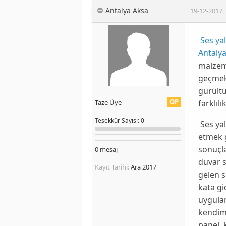
Antalya Aksa
19-12-2017
,
Ses yal
Antalya
malzem
geçmekt
gürült
OP
farklıl
Taze Üye
Teşekkür
Sayısı
: 0
Ses yal
etmek g
sonuçla
0
mesaj
duvar s
Kayıt Tarihi:
Ara 2017
gelen s
kata gi
uygulam
kendimi
panel, 