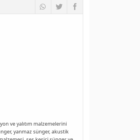
syon ve yalıtım malzemelerini
sünger, yanmaz sünger, akustik
malzemesi, ses kesici sünger ve