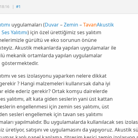
18:16
|
#1
ıtımı
uygulamaları (
Duvar
–
Zemin
–
Tavan
Akustik
 Ses Yalıtımı
) için özel ürettiğimiz ses yalıtım
elerimizle gürültü ve eko sorunun önüne
eyiz. Akustik mekanlarda yapılan uygulamalar ile
ülü mekanik ortamlarda yapılan uygulamalar
ık göstermektedir.
ıtımı ve ses izolasyonu yaparken nelere dikkat
erekir ? Hangi malzemeleri kullanırsak daha iyi
r elde ederiz gerekir? Ortak komşu dairelerde
es yalıtımı, alt kata giden seslerin yani üst kattan
eslerin engellenmesi için zemin ses yalıtımı, üst
den sesleri engellemek için tavan ses yalıtımı
aları yapılmalıdır. Bu uygulamalarda kullanılacak ses izola
z üretiyor, satışını ve uygulamasını da yapıyoruz. Akustik 
kumaş kaplı panel kaplama, titreşim kesici zemin izolasyon 