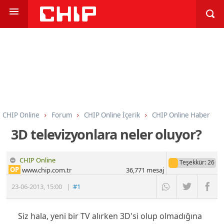
CHIP Online
Forum
CHIP Online İçerik
CHIP Online Haber
3D televizyonlara neler oluyor?
CHIP Online
Teşekkür
: 26
OP
www.chip.com.tr
36,771
mesaj
23-06-2013
,
15:00
|
#1
Siz hala, yeni bir TV alırken 3D'si olup olmadığına