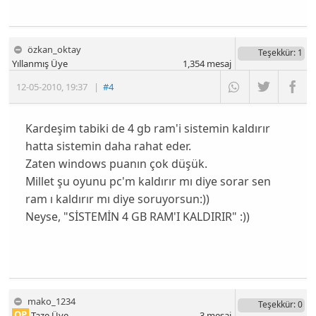
özkan_oktay
Teşekkür
: 1
Yıllanmış Üye
1,354
mesaj
12-05-2010
,
19:37
|
#4
Kardeşim tabiki de 4 gb ram'i sistemin kaldırır
hatta sistemin daha rahat eder.
Zaten windows puanın çok düşük.
Millet şu oyunu pc'm kaldırır mı diye sorar sen
ram ı kaldırır mı diye soruyorsun:))
Neyse, "SİSTEMİN 4 GB RAM'I KALDIRIR" :))
mako_1234
Teşekkür
: 0
OP
Taze Üye
3
mesaj