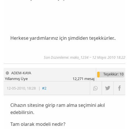
Herkese yardımlarınız için şimdiden teşekkürler..
Son Düzenleme:
mako_1234
~ 12 Mayıs 2010 18:22
ADEM-KAYA
Teşekkür
: 10
Yıllanmış Üye
12,271
mesaj
12-05-2010
,
18:28
|
#2
Cihazın sitesine girip ram alma seçimini akıl
edebilirsin.
Tam olarak modeli nedir?