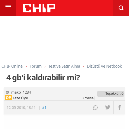
CHIP Online
Forum
Test ve Satın Alma
Dizüstü ve Netbook
4 gb'i kaldırabilir mi?
mako_1234
Teşekkür
: 0
OP
Taze Üye
3
mesaj
12-05-2010
,
18:11
|
#1