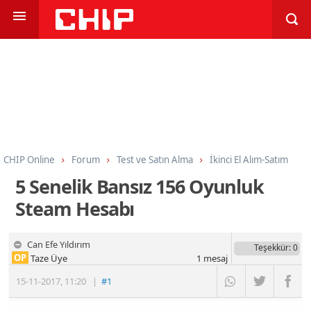
CHIP Online
Forum
Test ve Satın Alma
İkinci El Alım-Satım
5 Senelik Bansız 156 Oyunluk
Steam Hesabı
Can Efe Yıldırım
Teşekkür
: 0
OP
Taze Üye
1
mesaj
15-11-2017
,
11:20
|
#1