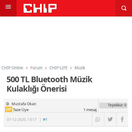
CHIP Online
Forum
CHIP-LIFE
Müzik
500 TL Bluetooth Müzik
Kulaklığı Önerisi
Mustafa Okan
Teşekkür
: 0
OP
Taze Üye
1
mesaj
07-12-2020
,
13:17
|
#1