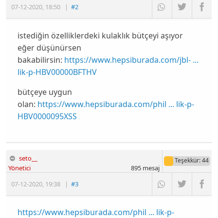
07-12-2020
,
18:50
|
#2
istediğin özelliklerdeki kulaklık bütçeyi aşıyor
eğer düşünürsen
bakabilirsin:
https://www.hepsiburada.com/jbl- ...
lik-p-HBV00000BFTHV
bütçeye uygun
olan:
https://www.hepsiburada.com/phil ... lik-p-
HBV0000095XSS
seto__
Teşekkür
: 44
Yönetici
895
mesaj
07-12-2020
,
19:38
|
#3
https://www.hepsiburada.com/phil ... lik-p-