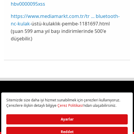
hbv0000095xss
https://www.mediamarkt.com.tr/tr ... bluetooth-
nc-kulak-
üstü-kulaklık-pembe-1181697.html
(şuan 599 ama yıl başı indirimlerinde 500'e
düşebilir.)
Türkiye
Cep Telefonu İncelemeleri,
Bilişim ve Teknoloji Haberleri CHIP Online’da!