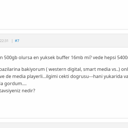
22:31
|
#7
n 500gb olursa en yuksek buffer 16mb mi? vede hepsi 540
azilarina bakiyorum ( western digital, smart media vs..) 
r ve de media playerli...ilgimi cekti dogrusu---hani yukarida v
a gordum....
avsiyeniz nedir?