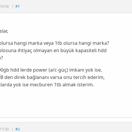
16:56
|
#1
lar,
olursa hangi marka veya 1tb olursa hangi marka?
losuna ihtiyaç olmayan en büyük kapasiteli hdd
b?
0gb hdd lerde power (a/c-güç) imkanı yok ise,
B den direk bağlananı varsa onu tercih ederim,
larda yok ise mecburen 1tb almak isterim.
17:30
|
#2