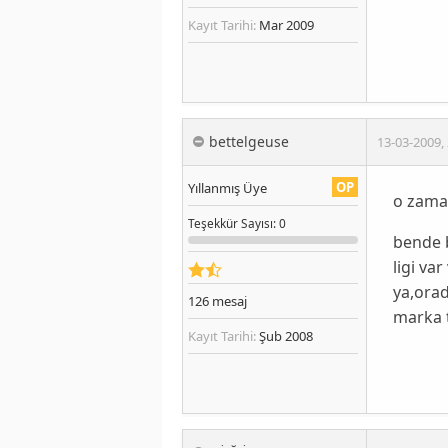
Kayıt Tarihi:
Mar 2009
bettelgeuse
13-03-2009
,
OP
Yıllanmış Üye
o zama
Teşekkür
Sayısı
: 0
bende b
ligi va
ya,orad
126
mesaj
marka t
Kayıt Tarihi:
Şub 2008