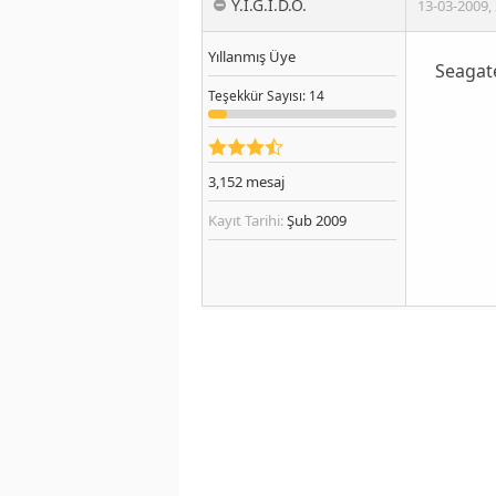
Y.İ.Ğ.İ.D.O.
13-03-2009
,
Yıllanmış Üye
Seagate
Teşekkür
Sayısı
: 14
3,152
mesaj
Kayıt Tarihi:
Şub 2009