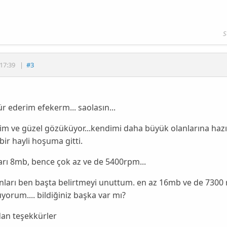
S
17:39
|
#3
r ederim efekerm... saolasın...
im ve güzel gözüküyor...kendimi daha büyük olanlarına hazı
bir hayli hoşuma gitti.
arı 8mb, bence çok az ve de 5400rpm...
nları ben başta belirtmeyi unuttum. en az 16mb ve de 7300
orum.... bildiğiniz başka var mı?
dan teşekkürler