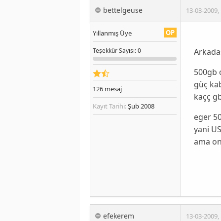
bettelgeuse
13-03-2009
,
OP
Yıllanmış Üye
Arkadas
Teşekkür
Sayısı
: 0
500gb 
güç kab
126
mesaj
kaçç g
Kayıt Tarihi:
Şub 2008
eger 50
yani US
ama on
efekerem
13-03-2009
,