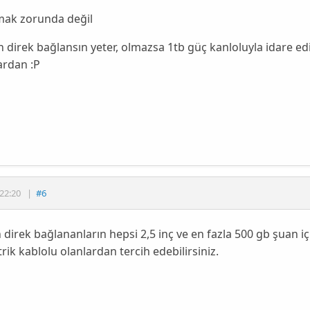
mak zorunda değil
 direk bağlansın yeter, olmazsa 1tb güç kanloluyla idare
ardan :P
22:20
|
#6
direk bağlananların hepsi 2,5 inç ve en fazla 500 gb şuan iç
trik kablolu olanlardan tercih edebilirsiniz.