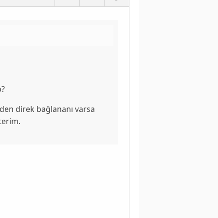
b?
 den direk bağlananı varsa
terim.