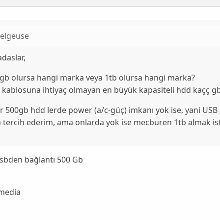
telgeuse
daslar,
gb olursa hangi marka veya 1tb olursa hangi marka?
 kablosuna ihtiyaç olmayan en büyük kapasiteli hdd kaçç g
r 500gb hdd lerde power (a/c-güç) imkanı yok ise, yani USB
 tercih ederim, ama onlarda yok ise mecburen 1tb almak is
sbden bağlantı 500 Gb
media