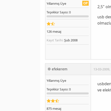
OP
Yıllanmış Üye
2,5" ol
Teşekkür
Sayısı
: 0
usb den
olmazl
126
mesaj
Kayıt Tarihi:
Şub 2008
efekerem
13-03-2009
,
Yıllanmış Üye
usbden 
ve elek
Teşekkür
Sayısı
: 0
875
mesaj