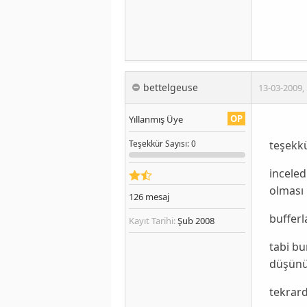
bettelgeuse
13-03-2009
,
OP
Yıllanmış Üye
teşekkü
Teşekkür
Sayısı
: 0
inceled
olması 
126
mesaj
bufferl
Kayıt Tarihi:
Şub 2008
tabi bu
düşünüy
tekrar