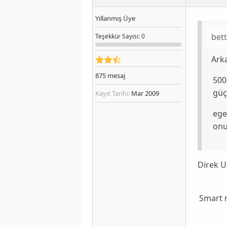
Yıllanmış Üye
bet
Teşekkür
Sayısı
: 0
Arka
875
mesaj
500
güç
Kayıt Tarihi:
Mar 2009
ege
onu
Direk U
Smart 