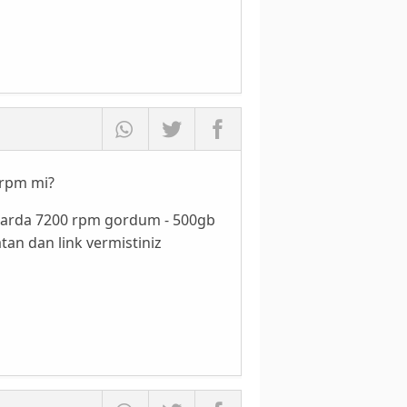
0rpm mi?
onlarda 7200 rpm gordum - 500gb
atan dan link vermistiniz