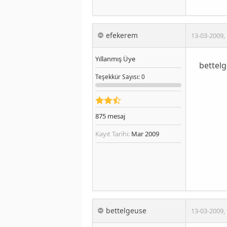
efekerem
13-03-2009
,
Yıllanmış Üye
bettelg
Teşekkür
Sayısı
: 0
875
mesaj
Kayıt Tarihi:
Mar 2009
bettelgeuse
13-03-2009
,