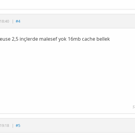
18:40
|
#4
euse 2,5 inçlerde malesef yok 16mb cache bellek
S
19:18
|
#5