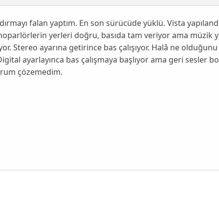
dırmayı falan yaptım. En son sürücüde yüklü. Vista yapıla
oparlörlerin yerleri doğru, basıda tam veriyor ama müzik y
yor. Stereo ayarına getirince bas çalışıyor. Halâ ne olduğ
igital ayarlayınca bas çalışmaya başlıyor ama geri sesler b
urum çözemedim.