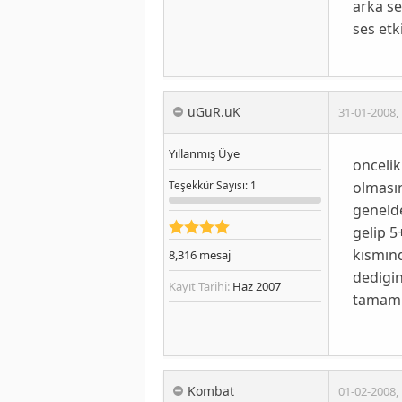
arka se
ses etk
uGuR.uK
31-01-2008
,
Yıllanmış Üye
oncelik
olmasın
Teşekkür
Sayısı
: 1
genelde
gelip 5
kısmınd
8,316
mesaj
dedigin
Kayıt Tarihi:
Haz 2007
tamamla
Kombat
01-02-2008
,