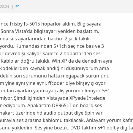
00:04
|
#1
nce frisby fs-5015 höparlör aldım. Bilgisayara
 Sonra Vista'da bilgisayarı yeniden başlattım.
ında ses ayarlarından baktım 2 jack takılı
iyordu. Kumandasından 5+1ch seçince bas ve 3
r devredışı kalıyor sadece 2 hoparlörden ses
. Kablolar doğru takıldı. Win XP de de denedim aynı
 Kodeklerden kaynaklandığını düşünüyorum ama
kodekin son sürümünü hatta megapack sürümünü
m yine aynı yine aynı. ffcoder diye birşey çıkıyor
ondan ayarları yapmaya çalışıyorum olmuyor. 5+1
miyor. Şimdi içimden Vistayada XPyede İntelede
er ediyorum. Anakartım DP965LT on board ses
Anakart üzerinde hd audio output diye 5pin var
burayla ses arasına kablomu takılacak. Anlayamıyorum kafa
ünü yükledim. Ses yine bozuk. DVD taktım 5+1 dolby digita