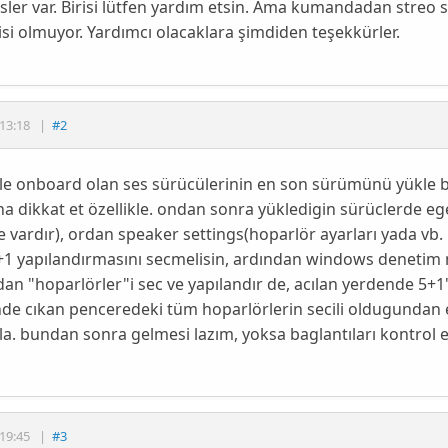
sler var. Birisi lütfen yardım etsin. Ama kumandadan streo s
isi olmuyor. Yardımcı olacaklara şimdiden teşekkürler.
13:18
|
#2
le onboard olan ses sürücülerinin en son sürümünü yükle bi
a dikkat et özellikle. ondan sonra yükledigin sürüclerde e
 vardır), ordan speaker settings(hoparlör ayarları yada vb.
+1 yapılandırmasını secmelisin, ardından windows denetim 
an "hoparlörler"i sec ve yapılandır de, acılan yerdende 5+1'i s
de cıkan penceredeki tüm hoparlörlerin secili oldugundan e
. bundan sonra gelmesi lazım, yoksa baglantıları kontrol et
19:45
|
#3