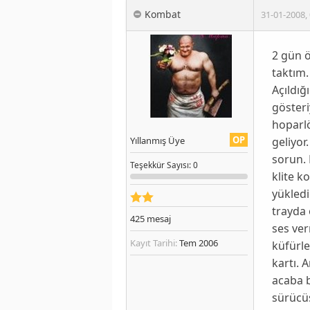
Kombat
31-01-2008
,
2 gün ö
taktım.
Açıldığ
göster
hoparlö
OP
geliyor
Yıllanmış Üye
sorun.
Teşekkür
Sayısı
: 0
klite 
yükledi
trayda 
425
mesaj
ses ver
Kayıt Tarihi:
Tem 2006
küfürl
kartı. 
acaba 
sürücüs