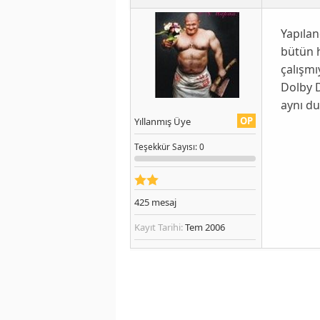
Yapılan
bütün h
çalışmı
Dolby D
aynı d
OP
Yıllanmış Üye
Teşekkür
Sayısı
: 0
425
mesaj
Kayıt Tarihi:
Tem 2006