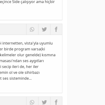
eçince 5ide çalışıyor ama hiçbir
 internetten, vista'yla uyumlu
ger birde program varsa(ki
 kelimeler olur genelde) kısmına
masası'ndan ses aygıtları
ecip ileri de, her iler
min ol ve ole sihirbazı
 ses sisteminde...