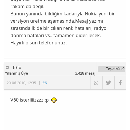
rakam da değil.
Bunun yanında bildiğim kadarıyla Nokia yeni bir
versiyon üretme aşamasında.Mesaj yazımı
sırasında ikide bir çıkan renk hataları, radyo
donma hataları vs.. tamamen giderilecek.
Hayırlı olsun telefonunuz.
_hEro
Teşekkür
: 0
Yıllanmış Üye
3,428
mesaj
20-06-2010
,
12:35
|
#6
V60 isteriiiizzzz :p