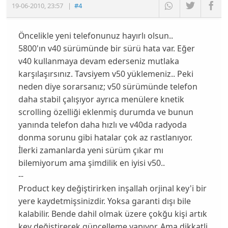
19-06-2010
,
23:57
|
#4
Öncelikle yeni telefonunuz hayırlı olsun..
5800'ın v40 sürümünde bir sürü hata var. Eğer
v40 kullanmaya devam ederseniz mutlaka
karşılaşırsınız. Tavsiyem v50 yüklemeniz.. Peki
neden diye sorarsanız; v50 sürümünde telefon
daha stabil çalışıyor ayrıca menülere knetik
scrolling özelliği eklenmiş durumda ve bunun
yanında telefon daha hızlı ve v40da radyoda
donma sorunu gibi hatalar çok az rastlanıyor.
İlerki zamanlarda yeni sürüm çıkar mı
bilemiyorum ama şimdilik en iyisi v50..
--
Product key değiştirirken inşallah orjinal key'i bir
yere kaydetmişsinizdir. Yoksa garanti dışı bile
kalabilir. Bende dahil olmak üzere çokğu kişi artık
key değiştirerek güncelleme yapıyor. Ama dikkatli