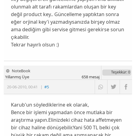
olunmalı alt tarafı rakamlardan oluşan bir key
değil product key.. Güncelleme yaptıktan sonra
eğer orjinal key'i yazmadıysanızda birşey olmaz
ama dediğim gibi servise gitmesi gerekirse sorun
çıkabilir.
Tekrar hayırlı olsun :)
NoteBook
Teşekkür
: 0
Yıllanmış Üye
658
mesaj
20-06-2010
,
00:41
|
#5
Karub'un söylediklerine ek olarak,
Bence bir işlemi yapmadan önce mutlaka bir
araştırma yapın.Elinizdeki cihaz hata affetmeyen
bir cihaz haline dönüşebilir.Yani 500 TL belki çok
büyük bir rakam değil ama azımsanacak bir