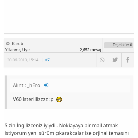
Karub
Teşekkür
: 0
Yıllanmış Üye
2,652
mesaj
20-06-2010
,
15:14
|
#7
Alıntı:
_hEro
V60 isteriiiizzzz :p
Sizin İngilizceniz iyiydi.. Nokiayaya bir mail atmak
istiyorum yeni sürüm çıkarakcalar ise orjinal temasını