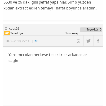
5530 ve x6 daki gibi şeffaf yapsınlar. Sırf o yüzden
x6dan extract edilen temayı 1hafta boyunca aradım..
cgds52
Teşekkür
: 0
OP
Taze Üye
14
mesaj
20-06-2010
,
22:11
|
#8
Yardımcı olan herkese tesekkrler arkadaslar
sagln