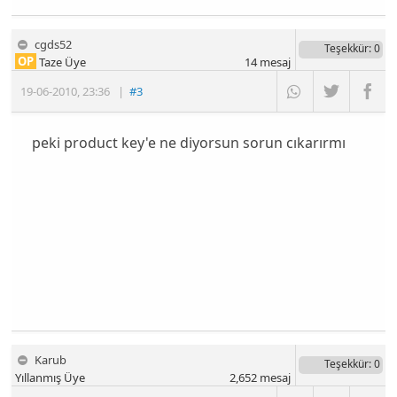
cgds52
Teşekkür
: 0
OP
Taze Üye
14
mesaj
19-06-2010
,
23:36
|
#3
peki product key'e ne diyorsun sorun cıkarırmı
Karub
Teşekkür
: 0
Yıllanmış Üye
2,652
mesaj