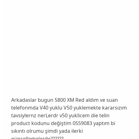
Arkadaslar bugun 5800 XM Red aldım ve suan
telefonmda V40 yuklu V50 yuklemekte kararsızım
tavsiylernz nerLerdr v50 yuklicem die telin
product kodunu değiştim 0559083 yaptım bi
sıkıntı olrumu şimdi yada ilerki
güncellemelerde??????