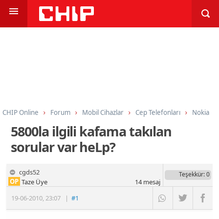
CHIP Online
Forum
Mobil Cihazlar
Cep Telefonları
Nokia
5800la ilgili kafama takılan
sorular var heLp?
cgds52
Teşekkür
: 0
OP
Taze Üye
14
mesaj
19-06-2010
,
23:07
|
#1