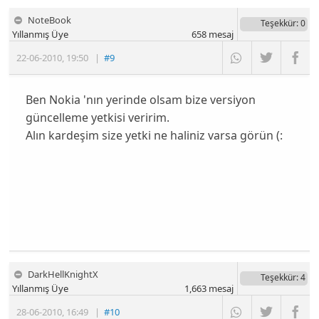
NoteBook
Teşekkür
: 0
Yıllanmış Üye
658
mesaj
22-06-2010
,
19:50
|
#9
Ben Nokia 'nın yerinde olsam bize versiyon
güncelleme yetkisi veririm.
Alın kardeşim size yetki ne haliniz varsa görün (:
DarkHellKnightX
Teşekkür
: 4
Yıllanmış Üye
1,663
mesaj
28-06-2010
,
16:49
|
#10