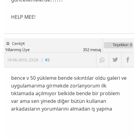
HELP MEE!
CenkJK
Teşekkür
: 0
Yıllanmış Üye
352
mesaj
19-06-2010
,
23:29
|
#2
bence v 50 yükleme bende sıkıntılar oldu galeri ve
uygulamarıma girmekde zorlanyorum ilk
tıklamada açılmıyor belkide bende bir problem
var ama sen yinede diğer bütün kullanan
arkadasların yorumlarını almadan iş yapma