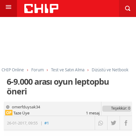
CHIP Online
Forum
Test ve Satın Alma
Dizüstü ve Netbook
6-9.000 arası oyun leptopbu
öneri
omerfduysak34
Teşekkür
: 0
OP
Taze Üye
1
mesaj
26-01-2017
,
09:55
|
#1