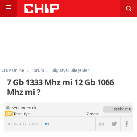
CHIP Online
Forum
Bilgisayar Bileşenleri
İşlemci, Anakart, Bellek
7 Gb 1333 Mhz mi 12 Gb 1066
Mhz mi ?
serkangercek
Teşekkür
: 0
OP
Taze Üye
7
mesaj
10-05-2017
,
19:56
|
#1