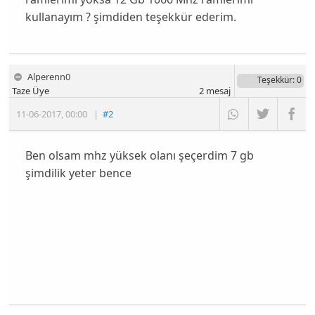
kullanayım ? şimdiden teşekkür ederim.
Alperenn0
Teşekkür
: 0
Taze Üye
2
mesaj
11-06-2017
,
00:00
|
#2
Ben olsam mhz yüksek olanı şeçerdim 7 gb
şimdilik yeter bence