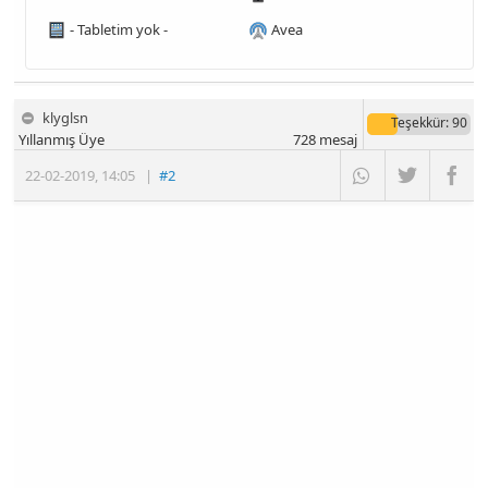
- Tabletim yok -
Avea
klyglsn
Teşekkür
: 90
Yıllanmış Üye
728
mesaj
22-02-2019
,
14:05
|
#2