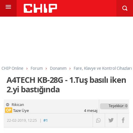
CHIP Online
Forum
Donanım
Fare, Klavye ve Kontrol Cihazları
A4TECH KB-28G - 1.Tuş basılı iken
2.yi bastığında
Rikican
Teşekkür
: 0
OP
Taze Üye
4
mesaj
22-02-2019
,
12:25
|
#1