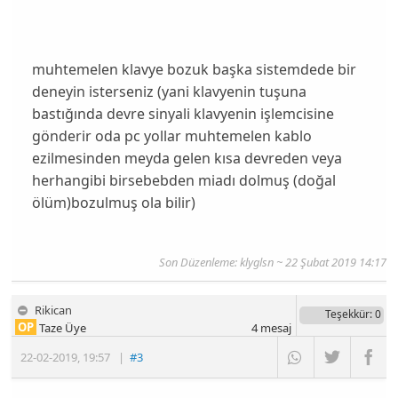
muhtemelen klavye bozuk başka sistemdede bir
deneyin isterseniz (yani klavyenin tuşuna
bastığında devre sinyali klavyenin işlemcisine
gönderir oda pc yollar muhtemelen kablo
ezilmesinden meyda gelen kısa devreden veya
herhangibi birsebebden miadı dolmuş (doğal
ölüm)bozulmuş ola bilir)
Son Düzenleme: klyglsn ~ 22 Şubat 2019 14:17
Rikican
Teşekkür
: 0
OP
Taze Üye
4
mesaj
22-02-2019
,
19:57
|
#3