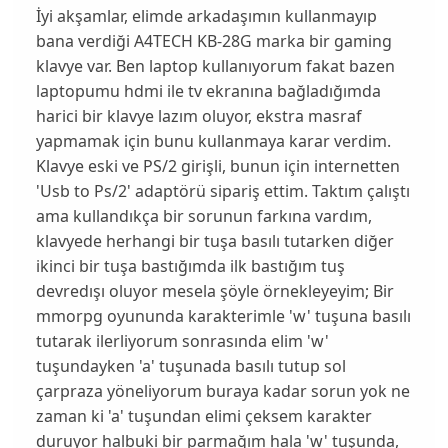
İyi akşamlar, elimde arkadaşımın kullanmayıp
bana verdiği A4TECH KB-28G marka bir gaming
klavye var. Ben laptop kullanıyorum fakat bazen
laptopumu hdmi ile tv ekranına bağladığımda
harici bir klavye lazım oluyor, ekstra masraf
yapmamak için bunu kullanmaya karar verdim.
Klavye eski ve PS/2 girişli, bunun için internetten
'Usb to Ps/2' adaptörü sipariş ettim. Taktım çalıştı
ama kullandıkça bir sorunun farkına vardım,
klavyede herhangi bir tuşa basılı tutarken diğer
ikinci bir tuşa bastığımda ilk bastığım tuş
devredışı oluyor mesela şöyle örnekleyeyim; Bir
mmorpg oyununda karakterimle 'w' tuşuna basılı
tutarak ilerliyorum sonrasında elim 'w'
tuşundayken 'a' tuşunada basılı tutup sol
çarpraza yöneliyorum buraya kadar sorun yok ne
zaman ki 'a' tuşundan elimi çeksem karakter
duruyor halbuki bir parmağım hala 'w' tuşunda,