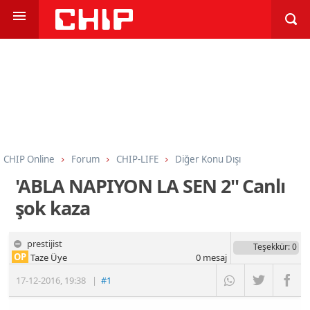
CHIP Online
Forum
CHIP-LIFE
Diğer Konu Dışı
'ABLA NAPIYON LA SEN 2'' Canlı
şok kaza
prestijist
Teşekkür
: 0
OP
Taze Üye
0
mesaj
17-12-2016
,
19:38
|
#1