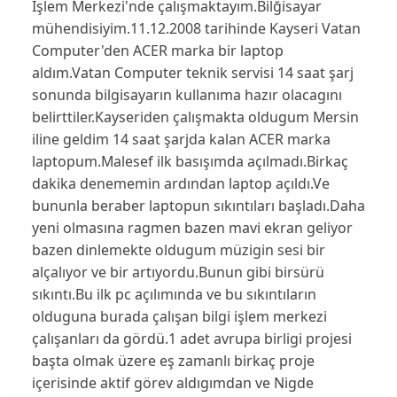
İşlem Merkezi'nde çalışmaktayım.Bilğisayar
mühendisiyim.11.12.2008 tarihinde Kayseri Vatan
Computer'den ACER marka bir laptop
aldım.Vatan Computer teknik servisi 14 saat şarj
sonunda bilgisayarın kullanıma hazır olacagını
belirttiler.Kayseriden çalışmakta oldugum Mersin
iline geldim 14 saat şarjda kalan ACER marka
laptopum.Malesef ilk basışımda açılmadı.Birkaç
dakika denememin ardından laptop açıldı.Ve
bununla beraber laptopun sıkıntıları başladı.Daha
yeni olmasına ragmen bazen mavi ekran geliyor
bazen dinlemekte oldugum müzigin sesi bir
alçalıyor ve bir artıyordu.Bunun gibi birsürü
sıkıntı.Bu ilk pc açılımında ve bu sıkıntıların
olduguna burada çalışan bilgi işlem merkezi
çalışanları da gördü.1 adet avrupa birligi projesi
başta olmak üzere eş zamanlı birkaç proje
içerisinde aktif görev aldıgımdan ve Nigde