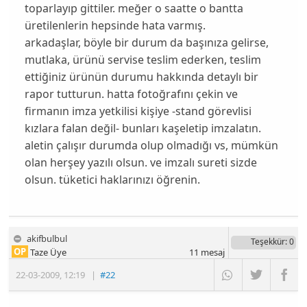
toparlayıp gittiler. meğer o saatte o bantta
üretilenlerin hepsinde hata varmış.
arkadaşlar, böyle bir durum da başınıza gelirse,
mutlaka, ürünü servise teslim ederken, teslim
ettiğiniz ürünün durumu hakkında detaylı bir
rapor tutturun. hatta fotoğrafını çekin ve
firmanın imza yetkilisi kişiye -stand görevlisi
kızlara falan değil- bunları kaşeletip imzalatın.
aletin çalışır durumda olup olmadığı vs, mümkün
olan herşey yazılı olsun. ve imzalı sureti sizde
olsun. tüketici haklarınızı öğrenin.
akifbulbul
Teşekkür
: 0
OP
Taze Üye
11
mesaj
22-03-2009
,
12:19
|
#22