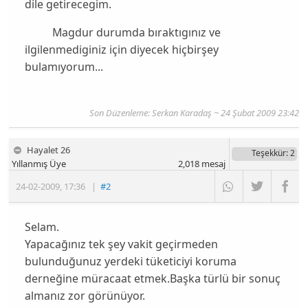
dile getirecegim.
Magdur durumda bıraktıgınız ve
ilgilenmediginiz için diyecek hiçbirşey
bulamıyorum...
Son Düzenleme: Serkan Karadaş ~ 24 Şubat 2009 23:42
Hayalet 26
Teşekkür
: 2
Yıllanmış Üye
2,018
mesaj
24-02-2009
,
17:36
|
#2
Selam.
Yapacağınız tek şey vakit geçirmeden
bulunduğunuz yerdeki tüketiciyi koruma
derneğine müracaat etmek.Başka türlü bir sonuç
almanız zor görünüyor.