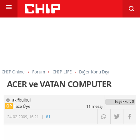
CHIP Online
Forum
CHIP-LIFE
Diğer Konu Dışı
ACER ve VATAN COMPUTER
akifbulbul
Teşekkür
: 0
OP
Taze Üye
11
mesaj
24-02-2009
,
16:21
|
#1