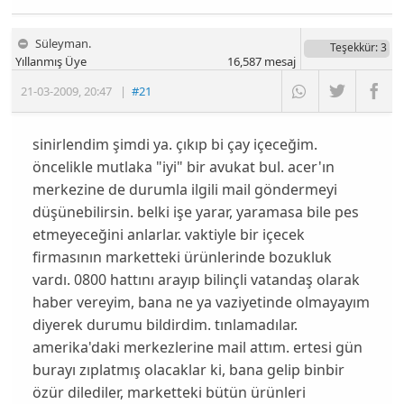
Süleyman.
Teşekkür
: 3
Yıllanmış Üye
16,587
mesaj
21-03-2009
,
20:47
|
#21
sinirlendim şimdi ya. çıkıp bi çay içeceğim.
öncelikle mutlaka "iyi" bir avukat bul. acer'ın
merkezine de durumla ilgili mail göndermeyi
düşünebilirsin. belki işe yarar, yaramasa bile pes
etmeyeceğini anlarlar. vaktiyle bir içecek
firmasının marketteki ürünlerinde bozukluk
vardı. 0800 hattını arayıp bilinçli vatandaş olarak
haber vereyim, bana ne ya vaziyetinde olmayayım
diyerek durumu bildirdim. tınlamadılar.
amerika'daki merkezlerine mail attım. ertesi gün
burayı zıplatmış olacaklar ki, bana gelip binbir
özür dilediler, marketteki bütün ürünleri