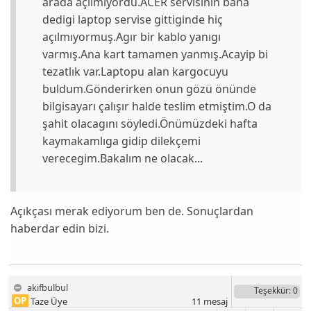
arada açılmıyordu.ACER servisinin bana
dedigi laptop servise gittiginde hiç
açılmıyormuş.Agır bir kablo yanıgı
varmış.Ana kart tamamen yanmış.Acayip bi
tezatlık var.Laptopu alan kargocuyu
buldum.Gönderirken onun gözü önünde
bilgisayarı çalışır halde teslim etmiştim.O da
şahit olacagını söyledi.Önümüzdeki hafta
kaymakamlıga gidip dilekçemi
verecegim.Bakalım ne olacak...
Açıkçası merak ediyorum ben de. Sonuçlardan
haberdar edin bizi.
akifbulbul
Teşekkür
: 0
OP
Taze Üye
11
mesaj