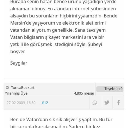
Burada senin hatan bence ürünü yaşadığın yerde
almaman olmuş. En azından internet şubesinden
alsaydın bu sorunların hiçbirini yşaamzdın. Bende
Mersin'de yaşıyorum ve elektronik aletlerimi
vatandan alıyorum genellikle. Sana tavsiyem
Vatan bilgisarın şikayet merkezini ara ve bir
yetkili ile görüşmek istediğini söyle. Şubeyi
boşver.
Saygılar
TuncaBozkurt
Teşekkür
: 0
Yıllanmış Üye
4,805
mesaj
27-02-2009
,
16:50
|
#12
Ben de Vatan'dan sık sık alışveriş yaptım. Bu tür
bir sorunla karşılaşmadım. Sadece bir kez,