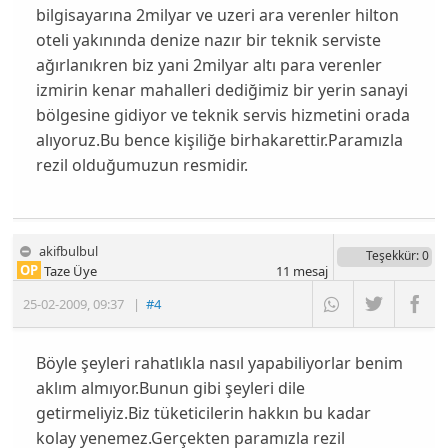
bilgisayarına 2milyar ve uzeri ara verenler hilton
oteli yakınında denize nazır bir teknik serviste
ağırlanıkren biz yani 2milyar altı para verenler
izmirin kenar mahalleri dediğimiz bir yerin sanayi
bölgesine gidiyor ve teknik servis hizmetini orada
alıyoruz.Bu bence kişiliğe birhakarettir.Paramızla
rezil olduğumuzun resmidir.
akifbulbul
Teşekkür
: 0
OP
Taze Üye
11
mesaj
25-02-2009
,
09:37
|
#4
Böyle şeyleri rahatlıkla nasıl yapabiliyorlar benim
aklım almıyor.Bunun gibi şeyleri dile
getirmeliyiz.Biz tüketicilerin hakkın bu kadar
kolay yenemez.Gerçekten paramızla rezil