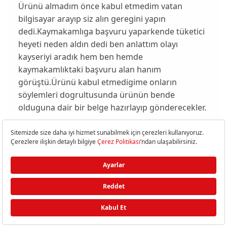
Ürünü almadım önce kabul etmedim vatan
bilgisayar arayıp siz alın geregini yapın
dedi.Kaymakamlıga başvuru yaparkende tüketici
heyeti neden aldın dedi ben anlattım olayı
kayseriyi aradık hem ben hemde
kaymakamlıktaki başvuru alan hanım
görüştü.Ürünü kabul etmedigime onların
söylemleri dogrultusunda ürünün bende
olduguna dair bir belge hazırlayıp gönderecekler.
Süleyman.
Teşekkür
: 3
Yıllanmış Üye
16,587
mesaj
22-03-2009
,
12:41
|
#23
inşallah mağduriyetiniz giderilir. eğer firmanın
yaklaşımı art niyetli ise, ki bence öyle (özellikle