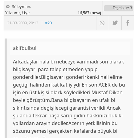
Süleyman.
Teşekkür
: 3
Yıllanmış Üye
16,587
mesaj
21-03-2009
,
20:12
|
#20
akifbulbul
Arkadaşlar hala bi neticeye varılmadı son olarak
bilgisayarı para talep etmeden yapıp
gönderdiler.Bilgisayarı gönderirkenki hali elime
geçtigi halinden kat kat iyiydi.En son ACER de bu
işin en üst kişisi olark söyledikleri Mustaf Dikan
beyle görüştüm.Bana bilgisayarın en ufak bi
sıkıntısında degişilecegi garantisi verildi.Ancak
şu anda tekrar başa sarıp gidin hakkınızı hukiki
yollardan arayın dediler.Acer ın yetkilisinin bu
sözünü yemesi gerçekten kafalarda büyük bi