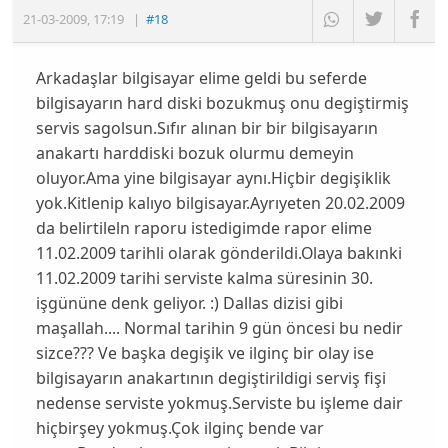
21-03-2009
,
17:19
|
#18
Arkadaşlar bilgisayar elime geldi bu seferde
bilgisayarın hard diski bozukmuş onu degiştirmiş
servis sagolsun.Sıfır alınan bir bir bilgisayarın
anakartı harddiski bozuk olurmu demeyin
oluyor.Ama yine bilgisayar aynı.Hiçbir degişiklik
yok.Kitlenip kalıyo bilgisayar.Ayrıyeten 20.02.2009
da belirtileln raporu istedigimde rapor elime
11.02.2009 tarihli olarak gönderildi.Olaya bakınki
11.02.2009 tarihi serviste kalma süresinin 30.
işgününe denk geliyor. :) Dallas dizisi gibi
maşallah.... Normal tarihin 9 gün öncesi bu nedir
sizce??? Ve başka degişik ve ilginç bir olay ise
bilgisayarın anakartının degiştirildigi serviş fişi
nedense serviste yokmuş.Serviste bu işleme dair
hiçbirşey yokmuş.Çok ilginç bende var