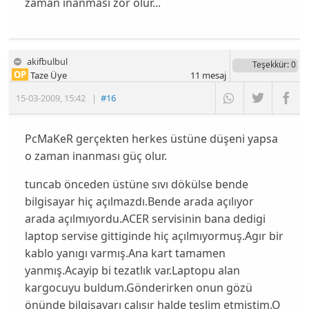
zaman inanması zor olur...
akifbulbul
Teşekkür
: 0
OP
Taze Üye
11
mesaj
15-03-2009
,
15:42
|
#16
PcMaKeR gerçekten herkes üstüne düşeni yapsa
o zaman inanması güç olur.
tuncab önceden üstüne sıvı dökülse bende
bilgisayar hiç açılmazdı.Bende arada açılıyor
arada açılmıyordu.ACER servisinin bana dedigi
laptop servise gittiginde hiç açılmıyormuş.Agır bir
kablo yanıgı varmış.Ana kart tamamen
yanmış.Acayip bi tezatlık var.Laptopu alan
kargocuyu buldum.Gönderirken onun gözü
önünde bilgisayarı çalışır halde teslim etmiştim.O