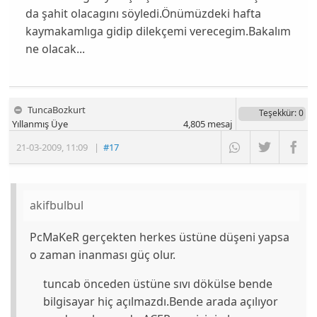
da şahit olacagını söyledi.Önümüzdeki hafta
kaymakamlıga gidip dilekçemi verecegim.Bakalım
ne olacak...
TuncaBozkurt
Teşekkür
: 0
Yıllanmış Üye
4,805
mesaj
21-03-2009
,
11:09
|
#17
akifbulbul
PcMaKeR gerçekten herkes üstüne düşeni yapsa
o zaman inanması güç olur.
tuncab önceden üstüne sıvı dökülse bende
bilgisayar hiç açılmazdı.Bende arada açılıyor