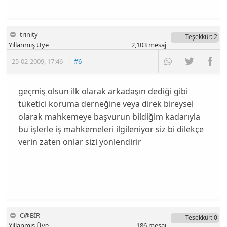
trinity
Teşekkür
: 2
Yıllanmış Üye
2,103
mesaj
25-02-2009
,
17:46
|
#6
geçmiş olsun ilk olarak arkadaşın dediği gibi
tüketici koruma derneğine veya direk bireysel
olarak mahkemeye başvurun bildiğim kadarıyla
bu işlerle iş mahkemeleri ilgileniyor siz bi dilekçe
verin zaten onlar sizi yönlendirir
C@BİR
Teşekkür
: 0
Yıllanmış Üye
186
mesaj