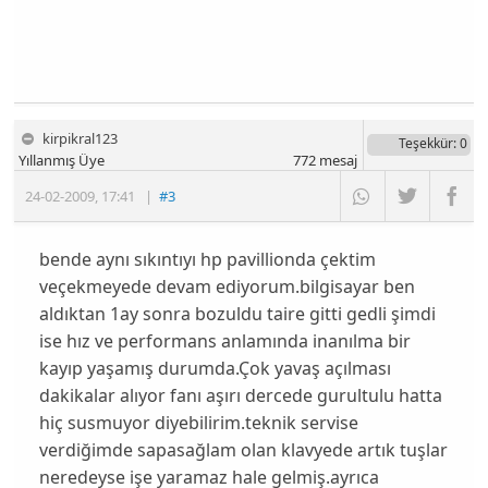
kirpikral123
Teşekkür
: 0
Yıllanmış Üye
772
mesaj
24-02-2009
,
17:41
|
#3
bende aynı sıkıntıyı hp pavillionda çektim
veçekmeyede devam ediyorum.bilgisayar ben
aldıktan 1ay sonra bozuldu taire gitti gedli şimdi
ise hız ve performans anlamında inanılma bir
kayıp yaşamış durumda.Çok yavaş açılması
dakikalar alıyor fanı aşırı dercede gurultulu hatta
hiç susmuyor diyebilirim.teknik servise
verdiğimde sapasağlam olan klavyede artık tuşlar
neredeyse işe yaramaz hale gelmiş.ayrıca