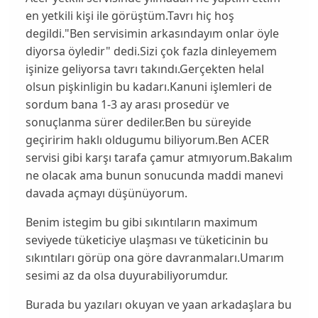
en yetkili kişi ile görüştüm.Tavrı hiç hoş
degildi."Ben servisimin arkasındayım onlar öyle
diyorsa öyledir" dedi.Sizi çok fazla dinleyemem
işinize geliyorsa tavrı takındı.Gerçekten helal
olsun pişkinligin bu kadarı.Kanuni işlemleri de
sordum bana 1-3 ay arası prosedür ve
sonuçlanma sürer dediler.Ben bu süreyide
geçiririm haklı oldugumu biliyorum.Ben ACER
servisi gibi karşı tarafa çamur atmıyorum.Bakalım
ne olacak ama bunun sonucunda maddi manevi
davada açmayı düşünüyorum.
Benim istegim bu gibi sıkıntıların maximum
seviyede tüketiciye ulaşması ve tüketicinin bu
sıkıntıları görüp ona göre davranmaları.Umarım
sesimi az da olsa duyurabiliyorumdur.
Burada bu yazıları okuyan ve yaan arkadaşlara bu