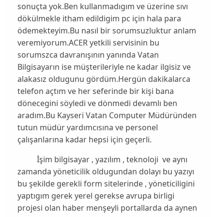
sonuçta yok.Ben kullanmadıgım ve üzerine sıvı
dökülmekle itham edildigim pc için hala para
ödemekteyim.Bu nasıl bir sorumsuzluktur anlam
veremiyorum.ACER yetkili servisinin bu
sorumszca davranışının yanında Vatan
Bilgisayarın ise müşterileriyle ne kadar ilgisiz ve
alakasız oldugunu gördüm.Hergün dakikalarca
telefon açtım ve her seferinde bir kişi bana
dönecegini söyledi ve dönmedi devamlı ben
aradım.Bu Kayseri Vatan Computer Müdüründen
tutun müdür yardımcısına ve personel
çalışanlarına kadar hepsi için geçerli.
İşim bilgisayar , yazılım , teknoloji ve aynı
zamanda yöneticilik oldugundan dolayı bu yazıyı
bu şekilde gerekli form sitelerinde , yöneticiligini
yaptıgım gerek yerel gerekse avrupa birligi
projesi olan haber menşeyli portallarda da aynen