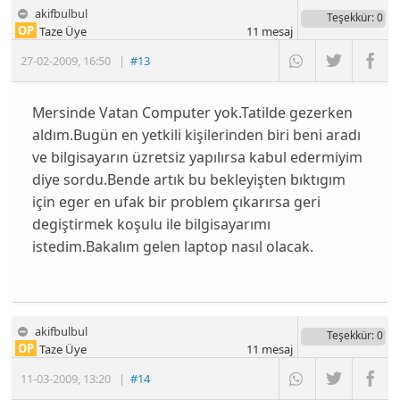
akifbulbul
Teşekkür
: 0
OP
Taze Üye
11
mesaj
27-02-2009
,
16:50
|
#13
Mersinde Vatan Computer yok.Tatilde gezerken
aldım.Bugün en yetkili kişilerinden biri beni aradı
ve bilgisayarın üzretsiz yapılırsa kabul edermiyim
diye sordu.Bende artık bu bekleyişten bıktıgım
için eger en ufak bir problem çıkarırsa geri
degiştirmek koşulu ile bilgisayarımı
istedim.Bakalım gelen laptop nasıl olacak.
akifbulbul
Teşekkür
: 0
OP
Taze Üye
11
mesaj
11-03-2009
,
13:20
|
#14