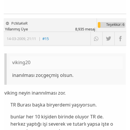
PcMaKeR
Teşekkür
: 6
Yıllanmış Üye
8,935
mesaj
14-03-2009
,
21:11
|
#15
viking20
inanılması zor,geçmiş olsun.
viking neyin inannılması zor.
TR Burası başka biryerdemi yaşıyorsun.
bunlar her 10 kişiden birinde oluyor TR de.
herkez yaptığı işi severek ve tutarlı yapsa işte o