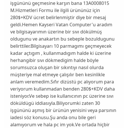
işgününü geçmesine karşın bana 13A0008015
M.Hizmetleri Formu ile ilgili ürününüz için
280$+KDV ücret belirlenmiştir diye bir mesaj
geldi.Hemen Kayseri Vatan Computer'u aradım
ve bilgisayarımın üzerine bir sıvı dökülmüş
oldugunu ve anakartın bu sebeple bozuldugunu
belirttiler.Bilgisayarı 10 parmagımı geçmeyecek
kadar açtıgım , kullanmadıgım halde ki üzerine
herhangibir sıvı dökmedigim halde böyle
sorumsuzca oluşan bir sıkıntıyı nasıl olurda
müşteriye mal etmeye çalışılır ben kesinlikle
anlam veremedim.Sıfır dizüstü pc alıyorum para
veriyorum kullanmadan benden 280$+KDV daha
isteniyor.Ve sebep ise kullanıcının pc üzerine sıvı
döküldügü iddiasıyla.Biliyorumki zaten 30
işgününü aşmış bir ürünün yenisini veya parsının
iadesi söz konusu.Şu anda onu bile geri
alamıyorum ve hala pc im yok.Ve ortada hiçbir