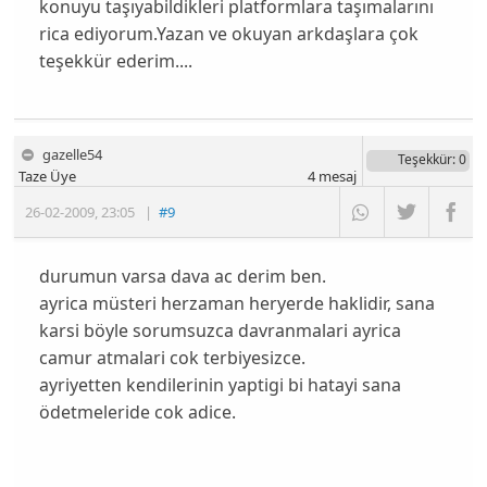
konuyu taşıyabildikleri platformlara taşımalarını
rica ediyorum.Yazan ve okuyan arkdaşlara çok
teşekkür ederim....
gazelle54
Teşekkür
: 0
Taze Üye
4
mesaj
26-02-2009
,
23:05
|
#9
durumun varsa dava ac derim ben.
ayrica müsteri herzaman heryerde haklidir, sana
karsi böyle sorumsuzca davranmalari ayrica
camur atmalari cok terbiyesizce.
ayriyetten kendilerinin yaptigi bi hatayi sana
ödetmeleride cok adice.