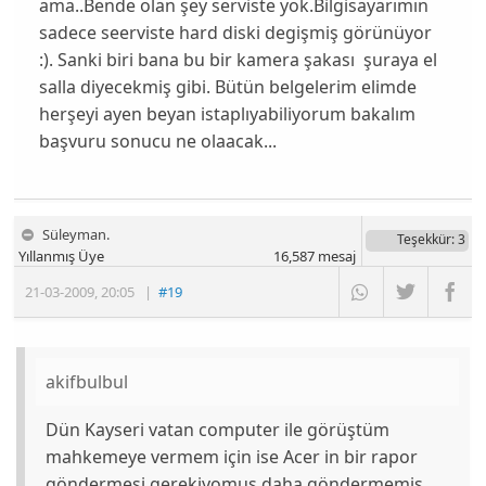
ama..Bende olan şey serviste yok.Bilgisayarımın
sadece seerviste hard diski degişmiş görünüyor
:). Sanki biri bana bu bir kamera şakası şuraya el
salla diyecekmiş gibi. Bütün belgelerim elimde
herşeyi ayen beyan istaplıyabiliyorum bakalım
başvuru sonucu ne olaacak...
Süleyman.
Teşekkür
: 3
Yıllanmış Üye
16,587
mesaj
21-03-2009
,
20:05
|
#19
akifbulbul
Dün Kayseri vatan computer ile görüştüm
mahkemeye vermem için ise Acer in bir rapor
göndermesi gerekiyomuş daha göndermemiş