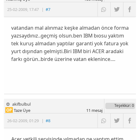
25-02-2009
,
17:47
|
#7
vatandan mal alınmaz keşke almadan önce forma
yazsaydınız..geçmiş olsun.ben IBM bıosu yaktım
tek kuruş almadan yaptılar garanti yok fatura yok
yurt dışından gelmişti.Biri IBM biri ACER aradaki
farkı görün..birde üzerine vatan eklenince....
akifbulbul
Teşekkür
: 0
OP
Taze Üye
11
mesaj
26-02-2009
,
01:29
|
#8
Acer yetkili servisinde yılmadan ne yaptım ettim