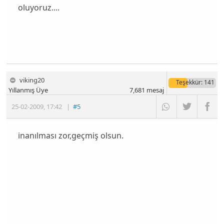
oluyoruz....
viking20
Teşekkür
: 141
Yıllanmış Üye
7,681
mesaj
25-02-2009
,
17:42
|
#5
inanılması zor,geçmiş olsun.