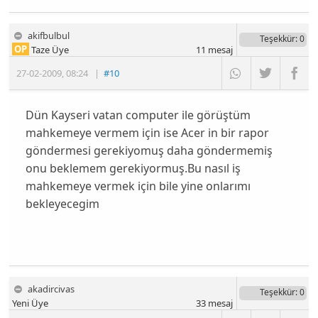
akifbulbul
Teşekkür
: 0
OP
Taze Üye
11
mesaj
27-02-2009
,
08:24
|
#10
Dün Kayseri vatan computer ile görüştüm
mahkemeye vermem için ise Acer in bir rapor
göndermesi gerekiyomuş daha göndermemiş
onu beklemem gerekiyormuş.Bu nasıl iş
mahkemeye vermek için bile yine onlarımı
bekleyecegim
akadircivas
Teşekkür
: 0
Yeni Üye
33
mesaj