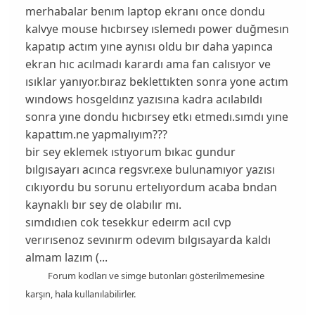
merhabalar benım laptop ekranı once dondu
kalvye mouse hıcbırsey ıslemedı power duğmesın
kapatıp actım yıne aynısı oldu bır daha yapınca
ekran hıc acılmadı karardı ama fan calısıyor ve
ısıklar yanıyor.bıraz beklettıkten sonra yone actım
wındows hosgeldınz yazısına kadra acılabıldı
sonra yıne dondu hıcbırsey etkı etmedı.sımdı yıne
kapattım.ne yapmalıyım???
bir sey eklemek ıstıyorum bıkac gundur
bılgısayarı acınca regsvr.exe bulunamıyor yazısı
cıkıyordu bu sorunu ertelıyordum acaba bndan
kaynaklı bır sey de olabılır mı.
sımdıdıen cok tesekkur edeırm acıl cvp
verırısenoz sevınırm odevım bılgısayarda kaldı
almam lazım
(...
Forum kodları ve simge butonları gösterilmemesine
karşın, hala kullanılabilirler.