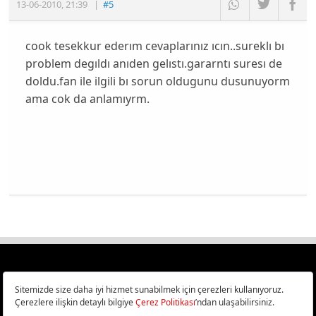
13-06-2010
,
21:39
|
#5
cook tesekkur ederım cevaplarınız ıcın..sureklı bı
problem degıldı anıden gelıstı.gararntı suresı de
doldu.fan ile ilgili bı sorun oldugunu dusunuyorm
ama cok da anlamıyrm.
Türkiye
Cep Telefonu İncelemeleri,