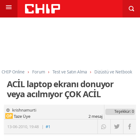
CHIP Online
Forum
Test ve Satın Alma
Dizüstü ve Netbook
ACİL laptop ekranı donuyor
veya acılmıyor ÇOK ACİL
krishnamurti
Teşekkür
: 0
OP
Taze Üye
2
mesaj
13-06-2010
,
19:48
|
#1