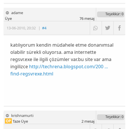
adame
Teşekkür
: 0
Üye
76
mesaj
13-06-2010
,
20:32
|
#4
katılıyorum kendin müdahele etme donanımsal
olabilir sürekli oluyorsa. ama internette
regsvr.exe ile ilgili çözümler var.bu site var ama
ingilizce
http://techrena.blogspot.com/200 ...
find-regsvrexe.html
krishnamurti
Teşekkür
: 0
OP
Taze Üye
2
mesaj