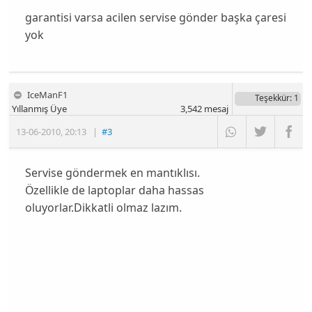
garantisi varsa acilen servise gönder başka çaresi
yok
IceManF1
Teşekkür
: 1
Yıllanmış Üye
3,542
mesaj
13-06-2010
,
20:13
|
#3
Servise göndermek en mantıklısı.
Özellikle de laptoplar daha hassas
oluyorlar.Dikkatli olmaz lazım.