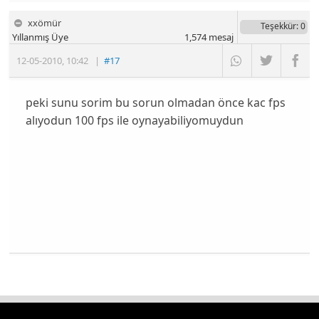
xxömür
Teşekkür
: 0
Yıllanmış Üye
1,574
mesaj
12-05-2010
,
10:42
|
#17
peki sunu sorim bu sorun olmadan önce kac fps
alıyodun 100 fps ile oynayabiliyomuydun