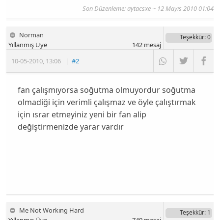
Son Düzenleme:
aytacsxe
~ 12 Mayıs 2010 01:04
Norman
Teşekkür
: 0
Yıllanmış Üye
142
mesaj
10-05-2010
,
13:06
|
#2
fan çalışmıyorsa soğutma olmuyordur soğutma
olmadiği için verimli çalışmaz ve öyle çalıştırmak
için ısrar etmeyiniz yeni bir fan alip
değiştirmenizde yarar vardır
Me Not Working Hard
Teşekkür
: 1
Yıllanmış Üye
749
mesaj