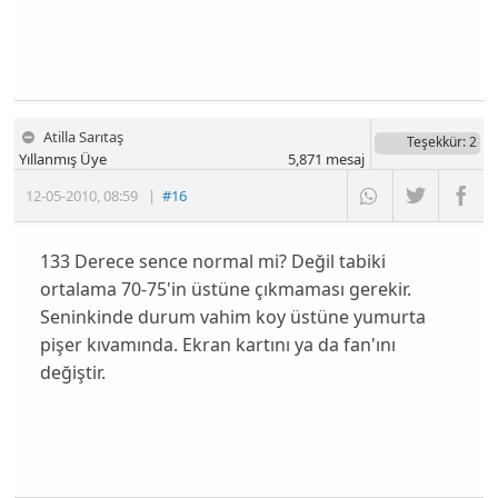
Atilla Sarıtaş
Teşekkür
: 2
Yıllanmış Üye
5,871
mesaj
12-05-2010
,
08:59
|
#16
133 Derece sence normal mi? Değil tabiki
ortalama 70-75'in üstüne çıkmaması gerekir.
Seninkinde durum vahim koy üstüne yumurta
pişer kıvamında. Ekran kartını ya da fan'ını
değiştir.