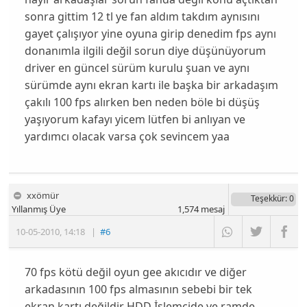
sonra gittim 12 tl ye fan aldım takdım aynısını
gayet çalışıyor yine oyuna girip denedim fps aynı
donanımla ilgili değil sorun diye düşünüyorum
driver en güncel sürüm kurulu şuan ve aynı
sürümde aynı ekran kartı ile başka bir arkadaşım
çakılı 100 fps alırken ben neden böle bi düşüş
yaşıyorum kafayı yicem lütfen bi anlıyan ve
yardımcı olacak varsa çok sevincem yaa
xxömür
Teşekkür
: 0
Yıllanmış Üye
1,574
mesaj
10-05-2010
,
14:18
|
#6
70 fps kötü değil oyun gee akıcıdır ve diğer
arkadasının 100 fps almasının sebebi bir tek
ekran kartı değildir HDD İşlemcide ve ramde