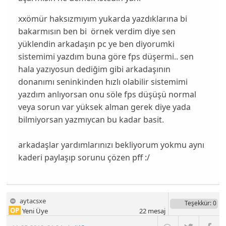
xxömür haksızmıyım yukarda yazdıklarına bi
bakarmısın ben bi örnek verdim diye sen
yüklendin arkadaşın pc ye ben diyorumki
sistemimi yazdım buna göre fps düşermi.. sen
hala yazıyosun dediğim gibi arkadaşının
donanımı seninkinden hızlı olabilir sistemimi
yazdım anlıyorsan onu söle fps düşüşü normal
veya sorun var yüksek alman gerek diye yada
bilmiyorsan yazmıycan bu kadar basit.
arkadaşlar yardımlarınızı bekliyorum yokmu aynı
kaderi paylaşıp sorunu çözen pff :/
aytacsxe
Teşekkür
: 0
OP
Yeni Üye
22
mesaj