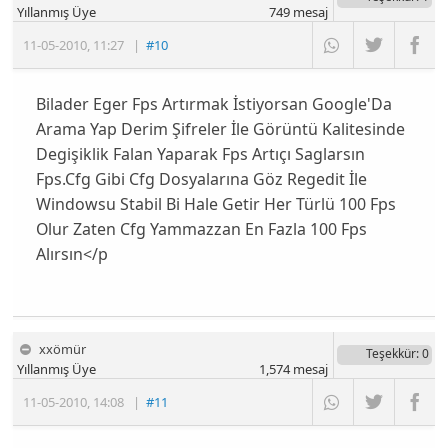
Yıllanmış Üye
749
mesaj
11-05-2010
,
11:27
|
#10
Bilader Eger Fps Artırmak İstiyorsan Google'Da
Arama Yap Derim Şifreler İle Görüntü Kalitesinde
Degişiklik Falan Yaparak Fps Artıçı Saglarsın
Fps.Cfg Gibi Cfg Dosyalarına Göz Regedit İle
Windowsu Stabil Bi Hale Getir Her Türlü 100 Fps
Olur Zaten Cfg Yammazzan En Fazla 100 Fps
Alırsın</p
xxömür
Teşekkür
: 0
Yıllanmış Üye
1,574
mesaj
11-05-2010
,
14:08
|
#11