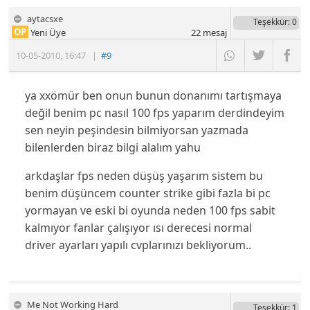
aytacsxe
Teşekkür
: 0
OP
Yeni Üye
22
mesaj
10-05-2010
,
16:47
|
#9
ya xxömür ben onun bunun donanımı tartışmaya
değil benim pc nasıl 100 fps yaparım derdindeyim
sen neyin peşindesin bilmiyorsan yazmada
bilenlerden biraz bilgi alalım yahu
arkdaşlar fps neden düşüş yaşarım sistem bu
benim düşüncem counter strike gibi fazla bi pc
yormayan ve eski bi oyunda neden 100 fps sabit
kalmıyor fanlar çalışıyor ısı derecesi normal
driver ayarları yapılı cvplarınızı bekliyorum..
Me Not Working Hard
Teşekkür
: 1