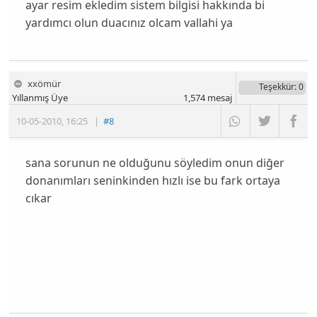
ayar resim ekledim sistem bilgisi hakkında bi
yardımcı olun duacınız olcam vallahi ya
xxömür
Teşekkür
: 0
Yıllanmış Üye
1,574
mesaj
10-05-2010
,
16:25
|
#8
sana sorunun ne olduğunu söyledim onun diğer
donanımları seninkinden hızlı ise bu fark ortaya
cıkar