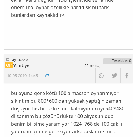
önemli rol oynar özellikle harddisk bu fark
bunlardan kaynaklıdır<
aytacsxe
Teşekkür
: 0
OP
Yeni Üye
22
mesaj
10-05-2010
,
14:45
|
#7
bu oyuna göre kötü 100 almassan oynanmıyor
sıkıntım bu 800*600 dan yüksek yaptığın zaman
düşüyor fps bi türlü sabit kalmıyor en iyi 640*480
di sanırım bu çözünürlükte 100 alıyosun oda
benim bi işime yaramıyor 1024*768 de 100 çakılı
yapmam için ne gerekiyor arkadaslar ne tür bi