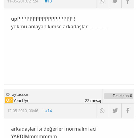
11-05-2010
,
21:24
|
#13
upPPPPPPPPPPPPPPPPPP !
yokmu anlayan kimse arkadaşlar................
aytacsxe
Teşekkür
: 0
OP
Yeni Üye
22
mesaj
12-05-2010
,
00:46
|
#14
arkadaşlar ısı değerleri normalmi acil
YARDIMmmmmmm