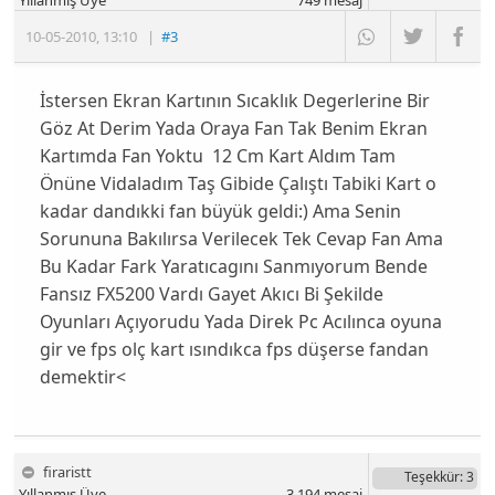
10-05-2010
,
13:10
|
#3
İstersen Ekran Kartının Sıcaklık Degerlerine Bir
Göz At Derim Yada Oraya Fan Tak Benim Ekran
Kartımda Fan Yoktu 12 Cm Kart Aldım Tam
Önüne Vidaladım Taş Gibide Çalıştı Tabiki Kart o
kadar dandıkki fan büyük geldi:) Ama Senin
Sorununa Bakılırsa Verilecek Tek Cevap Fan Ama
Bu Kadar Fark Yaratıcagını Sanmıyorum Bende
Fansız FX5200 Vardı Gayet Akıcı Bi Şekilde
Oyunları Açıyorudu Yada Direk Pc Acılınca oyuna
gir ve fps olç kart ısındıkca fps düşerse fandan
demektir<
firaristt
Teşekkür
: 3
Yıllanmış Üye
3,194
mesaj