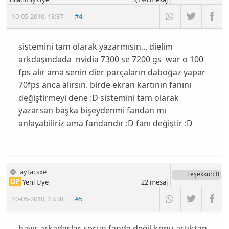
10-05-2010
,
13:37
|
#4
sistemini tam olarak yazarmısın... dielim
arkdaşındada nvidia 7300 se 7200 gs war o 100
fps alır ama senin dier parçaların daboğaz yapar
70fps anca alırsın. birde ekran kartının fanını
değiştirmeyi dene :D sistemini tam olarak
yazarsan başka bişeydenmi fandan mı
anlayabiliriz ama fandandır :D fanı değiştir :D
aytacsxe
Teşekkür
: 0
OP
Yeni Üye
22
mesaj
10-05-2010
,
13:38
|
#5
hayır arkadaşlar sorun fanda değil konu açtıktan