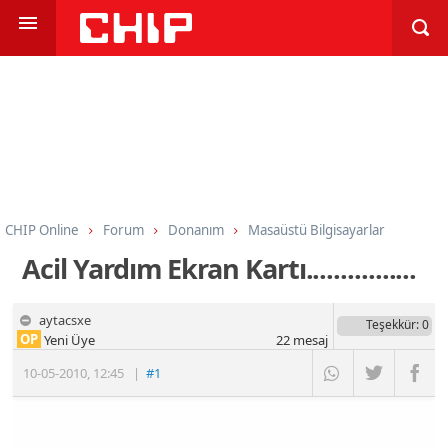
CHIP Online
Forum
Donanım
Masaüstü Bilgisayarlar
Acil Yardım Ekran Kartı................
aytacsxe
Teşekkür
: 0
OP
Yeni Üye
22
mesaj
10-05-2010
,
12:45
|
#1