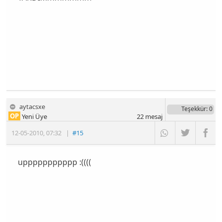
aytacsxe
Teşekkür
: 0
OP
Yeni Üye
22
mesaj
12-05-2010
,
07:32
|
#15
uppppppppppp :((((