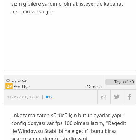
sizin gibilere yardımcı olmak isteyende kabahat
ne halin varsa gör
aytacsxe
Teşekkür
: 0
OP
Yeni Üye
22
mesaj
11-05-2010
,
17:02
|
#12
jinkazama zaten sürücü için bütün ayarlar yapılı
config dosyası var fps 100 olması lazım, ''Regedit
İle Windowsu Stabil bi hale getir'' bunu biraz
açarmısın ne demek istedin yani