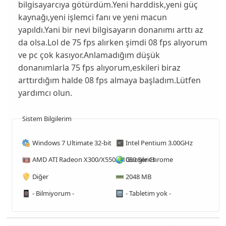
bilgisayarcıya götürdüm.Yeni harddisk,yeni güç
kaynağı,yeni işlemci fanı ve yeni macun
yapıldı.Yani bir nevi bilgisayarın donanımı arttı az
da olsa.Lol de 75 fps alırken şimdi 08 fps alıyorum
ve pc çok kasıyor.Anlamadığım düşük
donanımlarla 75 fps alıyorum,eskileri biraz
arttırdığım halde 08 fps almaya başladım.Lütfen
yardımcı olun.
Sistem Bilgilerim
Windows 7 Ultimate 32-bit
Intel Pentium 3.00GHz
AMD ATI Radeon X300/X550/X1050 Series
Google Chrome
Diğer
2048 MB
- Bilmiyorum -
- Tabletim yok -