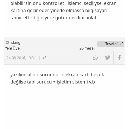
olabilirsin onu kontrol et işlemci seçiliyse ekran
kartına geçir eğer yinede olmassa bilgisayarı
tamir ettirdiğin yere götür derdini anlat.
slang
Teşekkür
: 0
Yeni Üye
26
mesaj
24-08-2016
,
13:31
|
#3
yazılımsal bir sorundur o ekran kartı bozuk
değilse tabi sürücü + işletim sistemi v.b