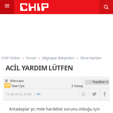
CHIP Online
Forum
Bilgisayar Bileşenleri
Ekran Kartları
ACİL YARDIM LÜTFEN
00escape
Teşekkür
: 0
OP
Taze Üye
2
mesaj
19-08-2016
,
23:08
|
#1
Arkadaşlar pc mde harddisk sorunu olduğu için