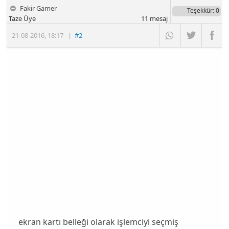
Fakir Gamer
Teşekkür
: 0
Taze Üye
11
mesaj
21-08-2016
,
18:17
|
#2
ekran kartı belleği olarak işlemciyi seçmiş