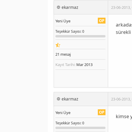
ekarmaz
23-06-2013
,
OP
Yeni Üye
arkadaş
sürekli
Teşekkür
Sayısı
: 0
21
mesaj
Kayıt Tarihi:
Mar 2013
ekarmaz
23-06-2013
,
OP
Yeni Üye
kimse 
Teşekkür
Sayısı
: 0