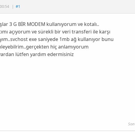
00:54
|
#1
lar 3 G BİR MODEM kullanıyorum ve kotalı..
ımı açıyorum ve sürekli bir veri transferi ile karşı
yım..svchost exe saniyede 1mb ağ kullanıyor bunu
nleyebilrim..gerçekten hiç anlamıyorum
yardan lütfen yardım edermisiniz
Son