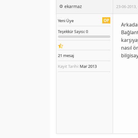
ekarmaz
23-06-2013
,
OP
Yeni Üye
Arkadaş
Bağlant
Teşekkür
Sayısı
: 0
karşıya
nasıl ö
bilgisa
21
mesaj
Kayıt Tarihi:
Mar 2013