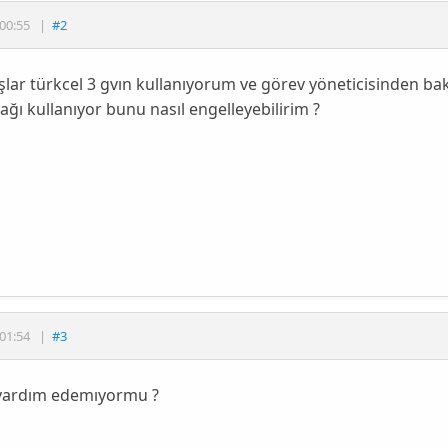
00:55
|
#2
lar türkcel 3 gvın kullanıyorum ve görev yöneticisinden ba
 ağı kullanıyor bunu nasıl engelleyebilirim ?
01:54
|
#3
yardım edemıyormu ?