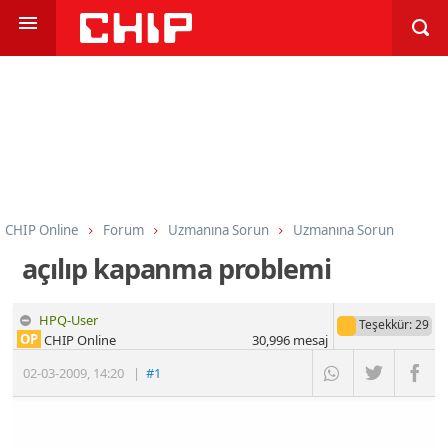
CHIP Online
Forum
Uzmanına Sorun
Uzmanına Sorun
açılıp kapanma problemi
HPQ-User
Teşekkür
: 29
OP
CHIP Online
30,996
mesaj
02-03-2009
,
14:20
|
#1