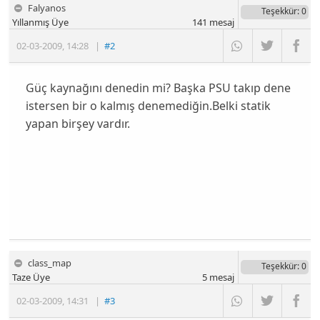
Falyanos
Teşekkür
: 0
Yıllanmış Üye
141
mesaj
02-03-2009
,
14:28
|
#2
Güç kaynağını denedin mi? Başka PSU takıp dene
istersen bir o kalmış denemediğin.Belki statik
yapan birşey vardır.
class_map
Teşekkür
: 0
Taze Üye
5
mesaj
02-03-2009
,
14:31
|
#3