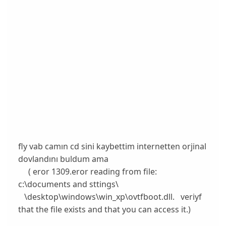
fly vab camın cd sini kaybettim internetten orjinal
dovlandını buldum ama
( eror 1309.eror reading from file:
c:\documents and sttings\
\desktop\windows\win_xp\ovtfboot.dll. veriyf
that the file exists and that you can access it.)