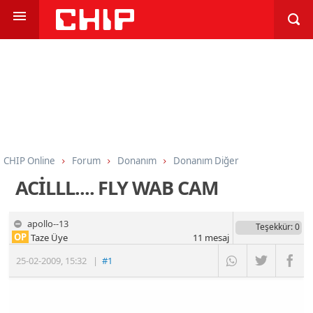
CHIP Online
Forum
Donanım
Donanım Diğer
ACİLLL.... FLY WAB CAM
apollo--13
Teşekkür
: 0
OP
Taze Üye
11
mesaj
25-02-2009
,
15:32
|
#1