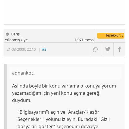
Barış
Teşekkür
: 5
Yıllanmış Üye
1,971
mesaj
21-03-2009
,
22:10
|
#3
adnankoc
Aslında böyle bir konu var ama o konuya yorum
yazamadığım için yeni konu açma gereği
duydum.
"Bilgisayarım"ı açın ve "Araçlar/Klasör
Seçenekleri" yolunu izleyin. Buradaki "Gizli
dosyaları göster" seçeneğini devreye