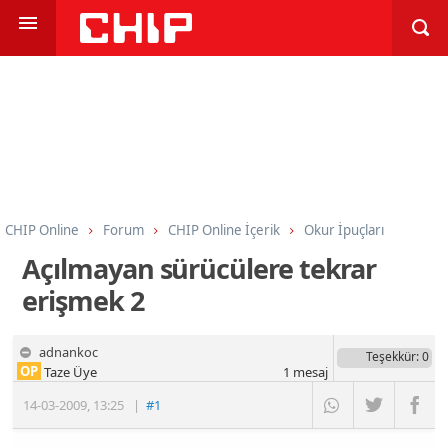
CHIP Online
Forum
CHIP Online İçerik
Okur İpuçları
Açılmayan sürücülere tekrar
erişmek 2
adnankoc
Teşekkür
: 0
OP
Taze Üye
1
mesaj
14-03-2009
,
13:25
|
#1