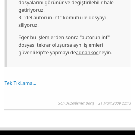
dosyalarını görünür ve değiştirilebilir hale
getiriyoruz.
3. "del autorun.inf" komutu ile dosyayı
siliyoruz.
Eğer bu işlemlerden sonra "autorun.inf"
dosyası tekrar oluşursa aynı işlemleri
güvenli kip'te yapmayı de
adnankoc
neyin.
Tek TıkLama...
Son Düzenleme: Barış ~ 21 Mart 2009 22:13