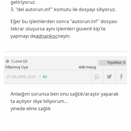
getiriyoruz.
3. "del autorun.inf" komutu ile dosyayı siliyoruz.
Eğer bu işlemlerden sonra "autorun.inf" dosyası
tekrar oluşursa aynı işlemleri güvenli kip'te
yapmayı de
adnankoc
neyin.
I Love GS
Teşekkür
: 0
Yıllanmış Üye
448
mesaj
21-03-2009
,
22:01
|
#2
Anlaığım sorunsa ben onu sağtık/araştır yaparak
ta açılıyor diye biliyorum...
yinede eline sağlık