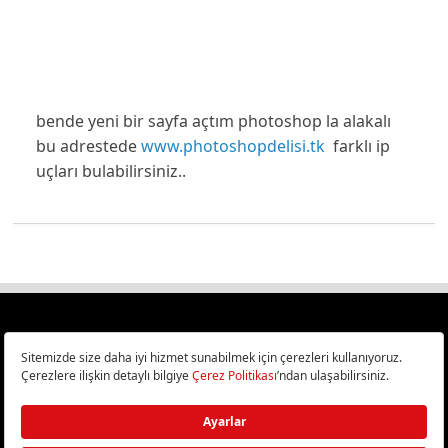
bende yeni bir sayfa açtım photoshop la alakalı
bu adrestede
www.photoshopdelisi.tk
farklı ip
uçları bulabilirsiniz..
Türkiye
Cep Telefonu İncelemeleri,
Bilişim ve Teknoloji Haberleri CHIP Online’da!