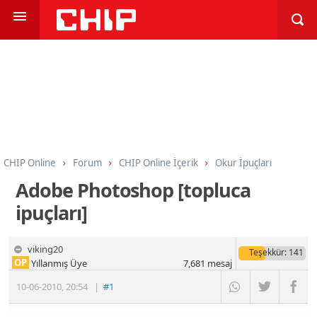
CHIP Online
Forum
CHIP Online İçerik
Okur İpuçları
Adobe Photoshop [topluca
ipuçları]
viking20
Teşekkür
: 141
OP
Yıllanmış Üye
7,681
mesaj
10-06-2010
,
20:54
|
#1