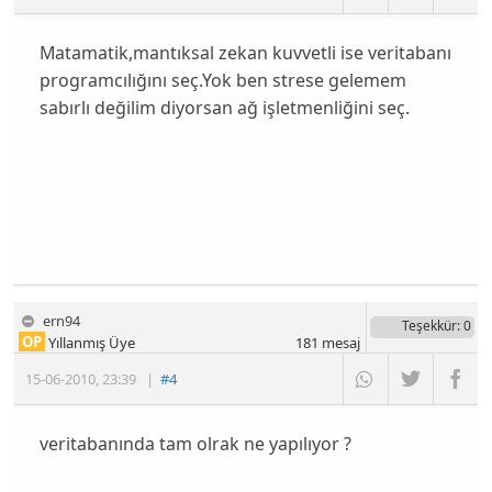
Matamatik,mantıksal zekan kuvvetli ise veritabanı
programcılığını seç.Yok ben strese gelemem
sabırlı değilim diyorsan ağ işletmenliğini seç.
ern94
Teşekkür
: 0
OP
Yıllanmış Üye
181
mesaj
15-06-2010
,
23:39
|
#4
veritabanında tam olrak ne yapılıyor ?