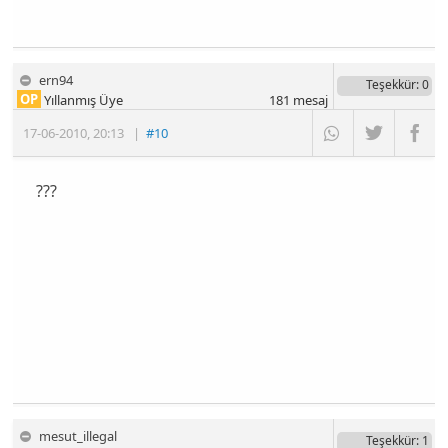
ern94
Teşekkür
: 0
OP
Yıllanmış Üye
181
mesaj
17-06-2010
,
20:13
|
#10
???
mesut_illegal
Teşekkür
: 1