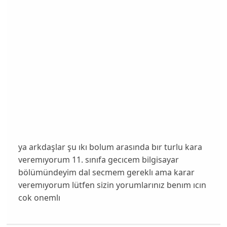
ya arkdaşlar şu ıkı bolum arasında bır turlu kara
veremıyorum 11. sınıfa gecıcem bilgisayar
bölümündeyim dal secmem gereklı ama karar
veremıyorum lütfen sizin yorumlarınız benım ıcın
cok onemlı