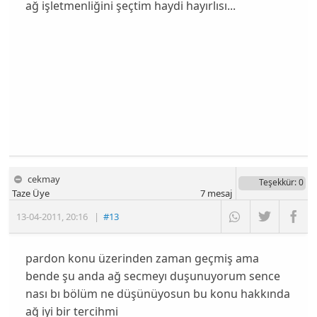
ağ işletmenliğini şeçtim haydi hayırlısı...
cekmay
Teşekkür
: 0
Taze Üye
7
mesaj
13-04-2011
,
20:16
|
#13
pardon konu üzerinden zaman geçmiş ama
bende şu anda ağ secmeyı duşunuyorum sence
nası bı bölüm ne düşünüyosun bu konu hakkında
ağ iyi bir tercihmi