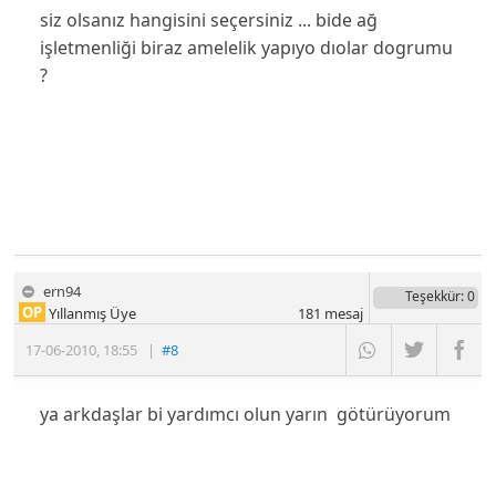
siz olsanız hangisini seçersiniz ... bide ağ
işletmenliği biraz amelelik yapıyo dıolar dogrumu
?
ern94
Teşekkür
: 0
OP
Yıllanmış Üye
181
mesaj
17-06-2010
,
18:55
|
#8
ya arkdaşlar bi yardımcı olun yarın götürüyorum