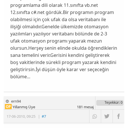
programlama dili olarak 11.sınıfta vb.net
12.sınıfta c#.net gördük.Bir programın program
olabilmesi için çok ufak da olsa veritabanı ile
ilişiği olmalıdır.Genelde ülkemizde otomasyon
yazılımları yazılıyor veritabanı bölünde de 2-3
ufak otomasyon programı yaparak mezun
olursun.Herşey senin elinde okulda öğrendiklerin
sana temelini verir.Gerisini kendini geliştirerek
boş vakitlerinde sürekli program yazarak kendini
geliştirirsin.İyi düşün öyle karar ver seçeceğin
bölüme...
ern94
Teşekkür
: 0
OP
Yıllanmış Üye
181
mesaj
17-06-2010
,
09:25
|
#7