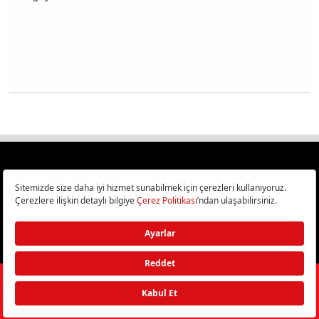
Türkiye
Cep Telefonu İncelemeleri,
Bilişim ve Teknoloji Haberleri CHIP Online’da!
©
2026
Doğan Burda Dergi Yayıncılık ve Pazarlama A.Ş.
/ Tüm hakları
saklıdır.