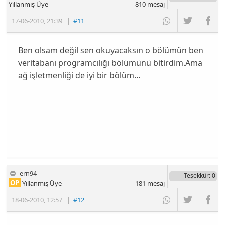
Yıllanmış Üye
810
mesaj
17-06-2010
,
21:39
|
#11
Ben olsam değil sen okuyacaksın o bölümün ben
veritabanı programcılığı bölümünü bitirdim.Ama
ağ işletmenliği de iyi bir bölüm...
ern94
Teşekkür
: 0
OP
Yıllanmış Üye
181
mesaj
18-06-2010
,
12:57
|
#12