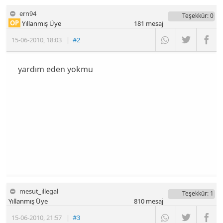
ern94
Teşekkür
: 0
OP
Yıllanmış Üye
181
mesaj
15-06-2010
,
18:03
|
#2
yardım eden yokmu
mesut_illegal
Teşekkür
: 1
Yıllanmış Üye
810
mesaj
15-06-2010
,
21:57
|
#3