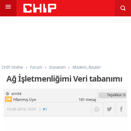
CHIP Online
Forum
Donanım
Modem, Router
Ağ İşletmenliğimi Veri tabanımı
ern94
Teşekkür
: 0
OP
Yıllanmış Üye
181
mesaj
15-06-2010
,
15:51
|
#1