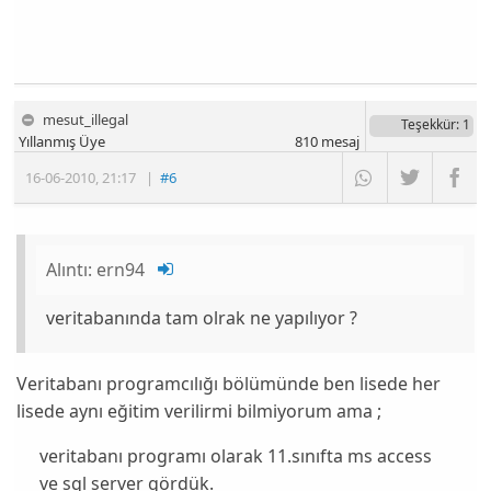
mesut_illegal
Teşekkür
: 1
Yıllanmış Üye
810
mesaj
16-06-2010
,
21:17
|
#6
Alıntı:
ern94
veritabanında tam olrak ne yapılıyor ?
Veritabanı programcılığı bölümünde ben lisede her
lisede aynı eğitim verilirmi bilmiyorum ama ;
veritabanı programı olarak 11.sınıfta ms access
ve sql server gördük.