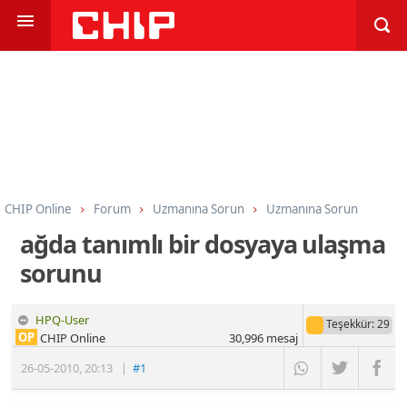
CHIP Online
Forum
Uzmanına Sorun
Uzmanına Sorun
ağda tanımlı bir dosyaya ulaşma
sorunu
HPQ-User
Teşekkür
: 29
OP
CHIP Online
30,996
mesaj
26-05-2010
,
20:13
|
#1