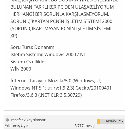
BULUNAN FARKLI BİR PC DEN ULAŞABİLİYORUM
HERHANGİ BİR SORUNLA KARŞILAŞMIYORUM.
SORUN ÇIKARTAN PCNİN İŞLETİM SİSTEMİ 2000
(SORUN ÇIKARTMAYAN PCNİN İŞLETİM SİSTEMİ
XP)
Soru Türü:
Donanım
İşletim Sistemi:
Windows 2000 / NT
Sistem Özellikleri:
WİN 2000
İnternet Tarayıcı:
Mozilla/5.0 (Windows; U;
Windows NT 5.1; tr; rv:1.9.2.3) Gecko/20100401
Firefox/3.6.3 (.NET CLR 3.5.30729)
mcafee23 ayrılmıştır
Teşekkür
: 7
Yıllanmış Üye
3,717
mesaj