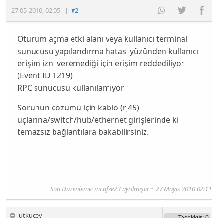
27-05-2010
,
02:05
|
#2
Oturum açma etki alanı veya kullanıcı terminal
sunucusu yapılandırma hatası yüzünden kullanıcı
erişim izni veremediği için erişim reddediliyor
(Event ID 1219)
RPC sunucusu kullanılamıyor
Sorunun çözümü için kablo (rj45)
uçlarına/switch/hub/ethernet girişlerinde ki
temazsız bağlantılara bakabilirsiniz.
Son Düzenleme: mcafee23 ayrılmıştır ~ 27 Mayıs 2010 02:11
utkucey
Teşekkür
: 0