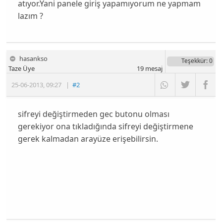
atıyor.Yani panele giriş yapamıyorum ne yapmam
lazım ?
hasankso
Teşekkür
: 0
Taze Üye
19
mesaj
25-06-2013
,
09:27
|
#2
sifreyi değiştirmeden gec butonu olması
gerekiyor ona tıkladığında sifreyi değiştirmene
gerek kalmadan arayüze erişebilirsin.