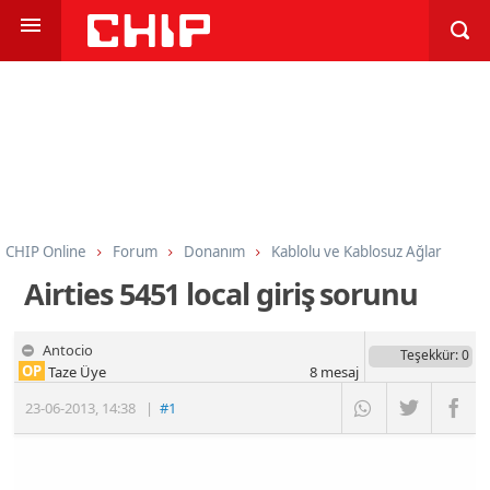
CHIP Online
Forum
Donanım
Kablolu ve Kablosuz Ağlar
Airties 5451 local giriş sorunu
Antocio
Teşekkür
: 0
OP
Taze Üye
8
mesaj
23-06-2013
,
14:38
|
#1