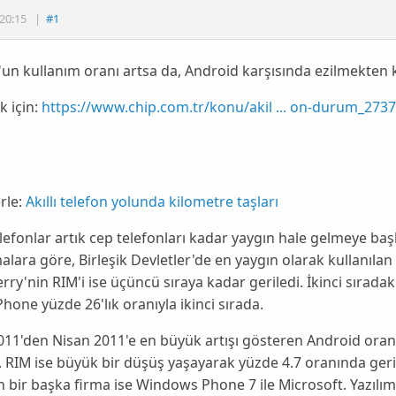
20:15
|
#1
un kullanım oranı artsa da, Android karşısında ezilmekten k
 için:
https://www.chip.com.tr/konu/akil ... on-durum_273
rle:
Akıllı telefon yolunda kilometre taşları
telefonlar artık cep telefonları kadar yaygın hale gelmeye baş
alara göre, Birleşik Devletler'de en yaygın olarak kullanıla
rry'nin RIM'i ise üçüncü sıraya kadar geriledi. İkinci sırada
 iPhone yüzde
26
'lık oranıyla ikinci sırada.
011
'den Nisan 2011'e en büyük artışı gösteren Android oranın
ı. RIM ise büyük bir düşüş yaşayarak yüzde 4.7 oranında geril
 bir başka firma ise Windows Phone 7 ile
Microsoft
. Yazılı