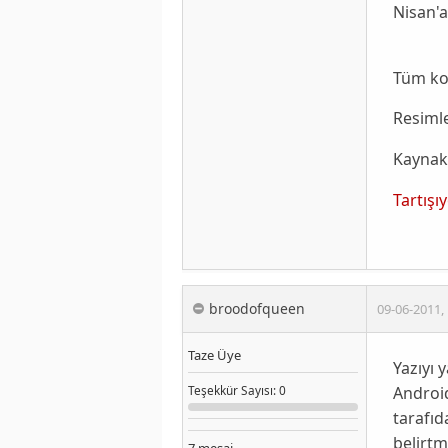
Nisan'a
Tüm ko
Resimle
Kaynak
Tartışı
broodofqueen
09-06-2011
,
Taze Üye
Yazıyı 
Android
Teşekkür
Sayısı
: 0
tarafıd
belirtm
7
mesaj