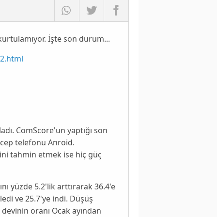
urtulamıyor. İşte son durum...
72.html
ladı.
ComScore'un
yaptığı son
n cep telefonu
Anroid
.
kini tahmin etmek ise hiç güç
ı yüzde 5.2'lik arttırarak 36.4'e
edi ve 25.7'ye indi. Düşüş
m devinin oranı Ocak ayından