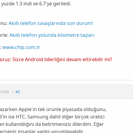
 yüzde 1.3 indi ve
6.7'ye
geriledi.
nu:
Akıllı telefon savaşlarında son durum!
rle:
Akıllı telefon yolunda kilometre taşları
:
www.chip.com.tr
yoruz: Sizce Android liderliğini devam ettirebilir mi?
16:00
|
#2
yazarken Apple'ın tek ürünle piyasada olduğunu,
'in ise HTC, Samsung dahil diğer birçok üretici
an kullanıldığını da belirtmeniziz dilerdim. Eğer
ezseniz insanlar yanlış yorumlayabilir.