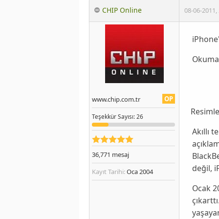
CHIP Online
08-06-2011
,
iPhone'
Okumak
OP
www.chip.com.tr
Resimle
Teşekkür
Sayısı
: 26
Akıllı 
açıklam
36,771
mesaj
BlackBe
değil,
Kayıt Tarihi:
Oca 2004
Ocak
2
çıkartt
yaşayan