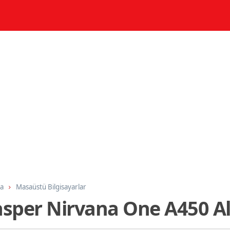
ma
Masaüstü Bilgisayarlar
asper Nirvana One A450 Alı