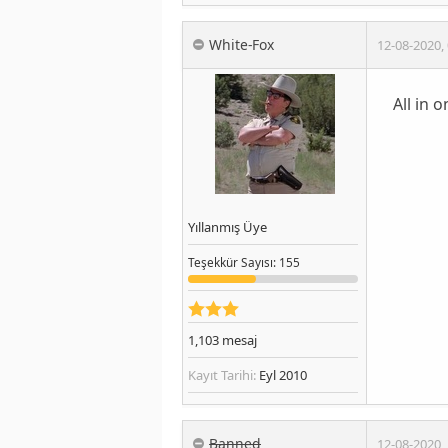
White-Fox
12-08-2020
,
All in 
Yıllanmış Üye
Teşekkür
Sayısı
: 155
1,103
mesaj
Kayıt Tarihi:
Eyl 2010
Banned
12-08-2020
,