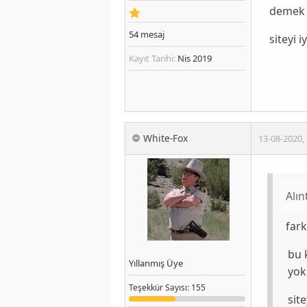
demek 
54
mesaj
siteyi
Kayıt Tarihi:
Nis 2019
White-Fox
13-08-2020
,
Alın
fark
bu 
Yıllanmış Üye
yok
Teşekkür
Sayısı
: 155
sit