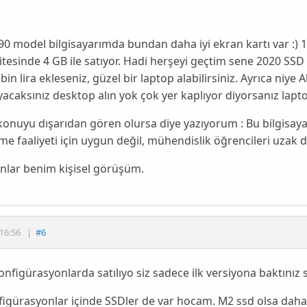
0 model bilgisayarımda bundan daha iyi ekran kartı var :)
itesinde 4 GB ile satıyor. Hadi herşeyi geçtim sene 2020 SSD 
bin lira ekleseniz, güzel bir laptop alabilirsiniz. Ayrıca niye
acaksınız desktop alın yok çok yer kaplıyor diyorsanız lapto
konuyu dışarıdan gören olursa diye yazıyorum : Bu bilgisay
rme faaliyeti için uygun değil, mühendislik öğrencileri uzak 
nlar benim kişisel görüşüm.
16:56
|
#6
konfigürasyonlarda satılıyo siz sadece ilk versiyona baktınız
igürasyonlar içinde SSDler de var hocam. M2 ssd olsa daha