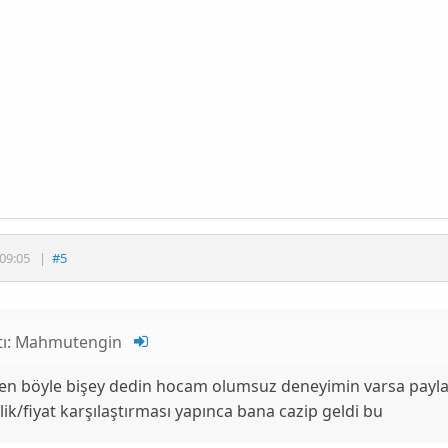
09:05
|
#5
tı:
Mahmutengin
en böyle bişey dedin hocam olumsuz deneyimin varsa payla
lik/fiyat karşılaştırması yapınca bana cazip geldi bu