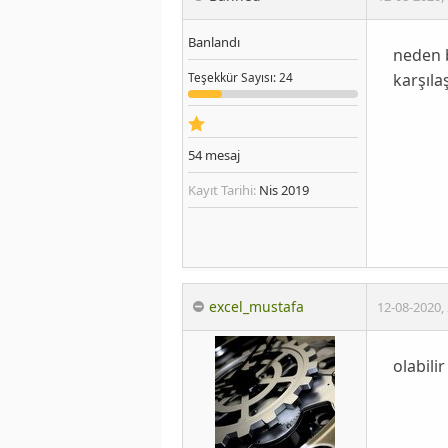
Banlandı
neden b
karşıla
Teşekkür
Sayısı
: 24
54
mesaj
Kayıt Tarihi:
Nis 2019
excel_mustafa
12-08-2020
,
olabili