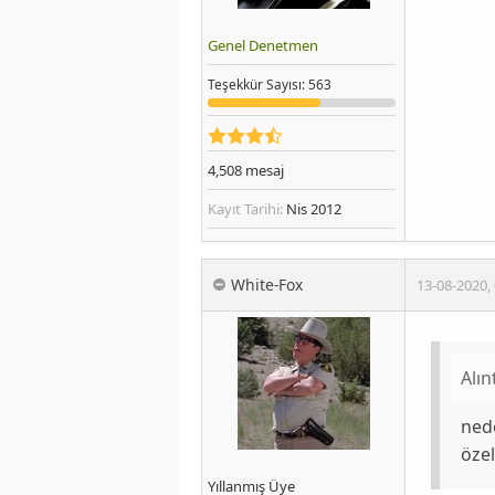
Genel Denetmen
Teşekkür
Sayısı
: 563
4,508
mesaj
Kayıt Tarihi:
Nis 2012
White-Fox
13-08-2020
,
Alın
ned
özel
Yıllanmış Üye