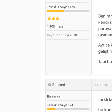
Teşekkür
Sayısı
: 155
Benim 9
kendi s
1,103
mesaj
paraya 
taşımay
Kayıt Tarihi:
Eyl 2010
Ayrıca 
gelişti
Tabi bu
Banned
13-08-2020
,
Banlandı
farklı 
Teşekkür
Sayısı
: 24
bu konf