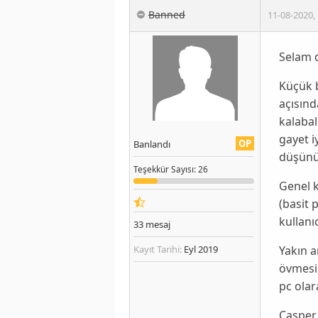
Banned
11-08-2020
,
Selam d
Küçük b
açısın
kalabal
gayet i
OP
Banlandı
düşünü
Teşekkür
Sayısı
: 26
Genel 
(basit p
kullanı
33
mesaj
Yakın 
Kayıt Tarihi:
Eyl 2019
övmesin
pc olar
Casper 