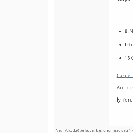
8. 
Int
16 
Casper
Acil d
İyi for
MetinYolcuduR bu faydalı başlığı için aşağıdaki 1 k