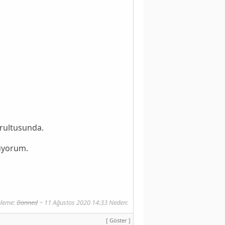
ğrultusunda.
nüyorum.
nleme:
Banned
~ 11 Ağustos 2020 14:33 Neden:
[ Göster ]