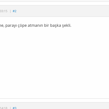
03:15
|
#2
one, parayı çöpe atmanın bir başka şekli.
14:18
|
#3