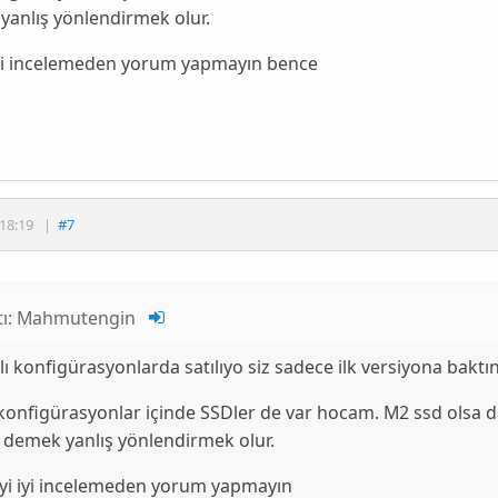
yanlış yönlendirmek olur.
 iyi incelemeden yorum yapmayın bence
18:19
|
#7
tı:
Mahmutengin
lı konfigürasyonlarda satılıyo siz sadece ilk versiyona baktı
konfigürasyonlar içinde SSDler de var hocam. M2 ssd olsa d
 demek yanlış yönlendirmek olur.
eyi iyi incelemeden yorum yapmayın