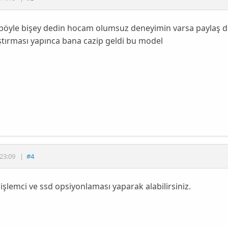
öyle bişey dedin hocam olumsuz deneyimin varsa paylaş da 
ştırması yapınca bana cazip geldi bu model
23:09
|
#4
r işlemci ve ssd opsiyonlaması yaparak alabilirsiniz.