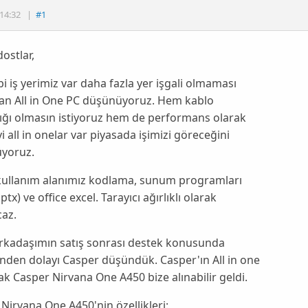
14:32
|
#1
ostlar,
i iş yerimiz var daha fazla yer işgali olmaması
dan All in One PC düşünüyoruz. Hem kablo
ığı olmasın istiyoruz hem de performans olarak
yi all in onelar var piyasada işimizi göreceğini
yoruz.
kullanım alanımız kodlama, sunum programları
ptx) ve office excel. Tarayıcı ağırlıklı olarak
caz.
arkadaşımın satış sonrası destek konusunda
den dolayı Casper düşündük. Casper'ın All in one
ak Casper Nirvana One A450 bize alınabilir geldi.
Nirvana One A450'nin özellikleri: