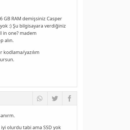
 16 GB RAM demişsiniz Casper
yok :) Şu bilgisayara verdiğiniz
 All in one? madem
p alın.
ar kodlama/yazılım
dursun.
 sanırm.
 iyi olurdu tabi ama SSD yok