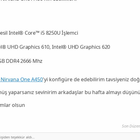
Nesil Intel® Core™ i5 8250U İşlemci
el® UHD Graphics 610, Intel® UHD Graphics 620
GB DDR4 2666 Mhz
 Nirvana One A450
'yi konfigüre de edebilirim tavsiyeniz do
önüş yaparsanız sevinirim arkadaşlar bu hafta almayı düşü
umlar olsun
Son Düze
işiden teşekkür aldı...