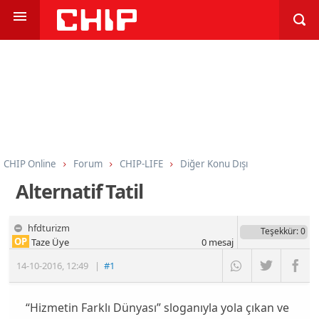
CHIP Online
Forum
CHIP-LIFE
Diğer Konu Dışı
Alternatif Tatil
hfdturizm
Teşekkür
: 0
OP
Taze Üye
0
mesaj
14-10-2016
,
12:49
|
#1
“Hizmetin Farklı Dünyası” sloganıyla yola çıkan ve