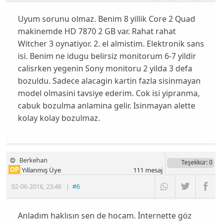
Uyum sorunu olmaz. Benim 8 yillik Core 2 Quad
makinemde HD 7870 2 GB var. Rahat rahat
Witcher 3 oynatiyor. 2. el almistim. Elektronik sans
isi. Benim ne idugu belirsiz monitorum 6-7 yildir
calisrken yegenin Sony monitoru 2 yilda 3 defa
bozuldu. Sadece alacagin kartin fazla sisinmayan
model olmasini tavsiye ederim. Cok isi yipranma,
cabuk bozulma anlamina gelir. Isinmayan alette
kolay kolay bozulmaz.
Berkehan
Teşekkür
: 0
OP
Yıllanmış Üye
111
mesaj
02-06-2016
,
23:46
|
#6
Anladım haklısın sen de hocam. İnternette göz