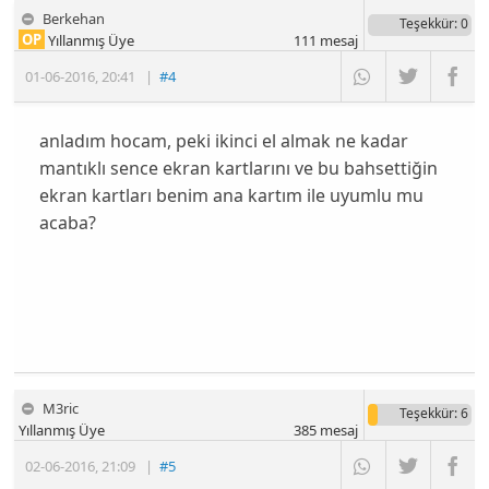
Berkehan
Teşekkür
: 0
OP
Yıllanmış Üye
111
mesaj
01-06-2016
,
20:41
|
#4
anladım hocam, peki ikinci el almak ne kadar
mantıklı sence ekran kartlarını ve bu bahsettiğin
ekran kartları benim ana kartım ile uyumlu mu
acaba?
M3ric
Teşekkür
: 6
Yıllanmış Üye
385
mesaj
02-06-2016
,
21:09
|
#5