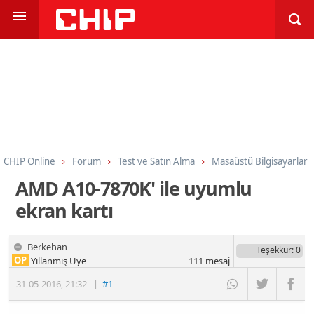
CHIP Online
Forum
Test ve Satın Alma
Masaüstü Bilgisayarlar
AMD A10-7870K' ile uyumlu
ekran kartı
Berkehan
Teşekkür
: 0
OP
Yıllanmış Üye
111
mesaj
31-05-2016
,
21:32
|
#1