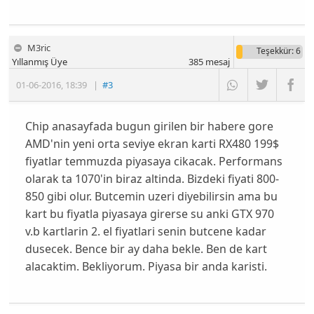
M3ric
Teşekkür
: 6
Yıllanmış Üye
385
mesaj
01-06-2016
,
18:39
|
#3
Chip anasayfada bugun girilen bir habere gore
AMD'nin yeni orta seviye ekran karti RX480 199$
fiyatlar temmuzda piyasaya cikacak. Performans
olarak ta 1070'in biraz altinda. Bizdeki fiyati 800-
850 gibi olur. Butcemin uzeri diyebilirsin ama bu
kart bu fiyatla piyasaya girerse su anki GTX 970
v.b kartlarin 2. el fiyatlari senin butcene kadar
dusecek. Bence bir ay daha bekle. Ben de kart
alacaktim. Bekliyorum. Piyasa bir anda karisti.