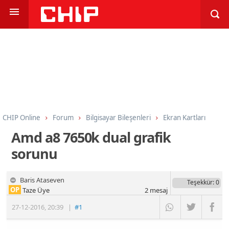
CHIP Online
Forum
Bilgisayar Bileşenleri
Ekran Kartları
Amd a8 7650k dual grafik
sorunu
Baris Ataseven
Teşekkür
: 0
OP
Taze Üye
2
mesaj
27-12-2016
,
20:39
|
#1