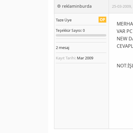
reklaminburda
25-03-2009
,
OP
Taze Üye
MERHAB
VAR PC
Teşekkür
Sayısı
: 0
NEW DA
CEVAPL
2
mesaj
Kayıt Tarihi:
Mar 2009
NOT:İŞ