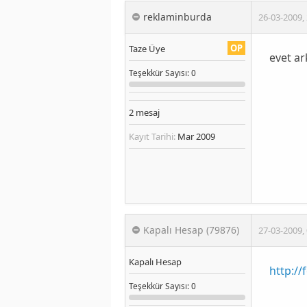
reklaminburda
26-03-2009
,
OP
Taze Üye
evet a
Teşekkür
Sayısı
: 0
2
mesaj
Kayıt Tarihi:
Mar 2009
Kapalı Hesap (79876)
27-03-2009
,
Kapalı Hesap
http:/
Teşekkür
Sayısı
: 0