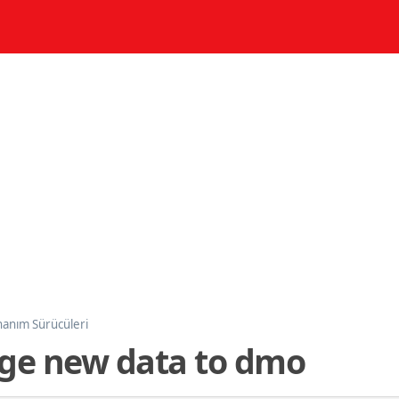
anım Sürücüleri
ge new data to dmo