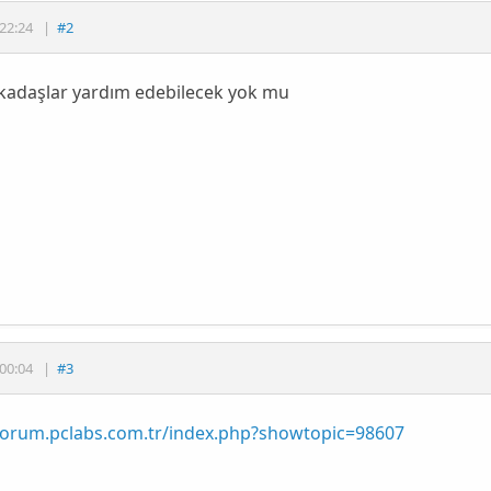
22:24
|
#2
rkadaşlar yardım edebilecek yok mu
00:04
|
#3
/forum.pclabs.com.tr/index.php?showtopic=98607