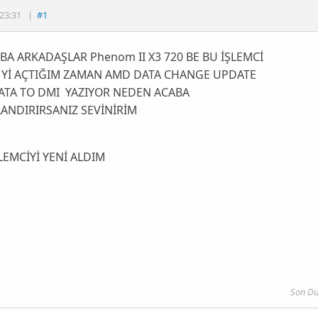
23:31
|
#1
A ARKADAŞLAR Phenom II X3 720 BE BU İŞLEMCİ
 Yİ AÇTIĞIM ZAMAN AMD DATA CHANGE UPDATE
TA TO DMI YAZIYOR NEDEN ACABA
ANDIRIRSANIZ SEVİNİRİM
LEMCİYİ YENİ ALDIM
Son Dü