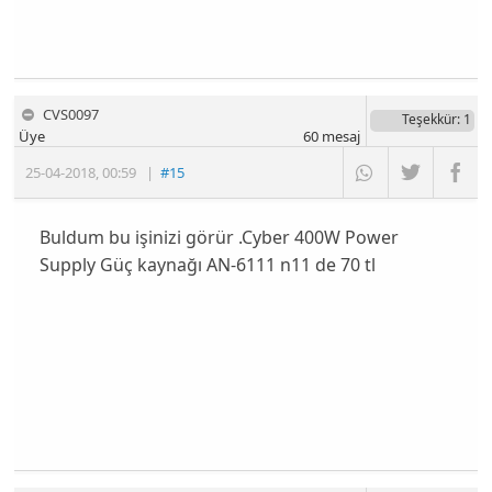
CVS0097
Teşekkür
: 1
Üye
60
mesaj
25-04-2018
,
00:59
|
#15
Buldum bu işinizi görür .Cyber 400W Power
Supply Güç kaynağı AN-6111 n11 de 70 tl