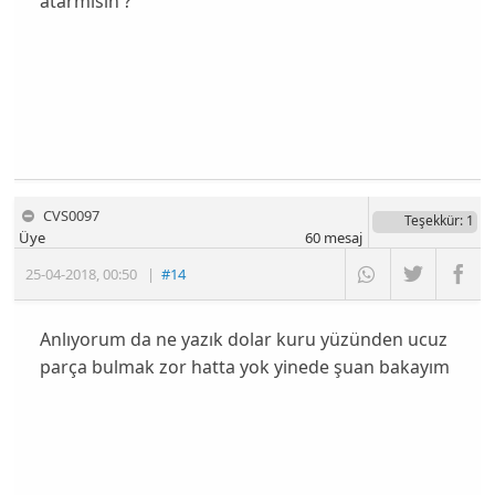
atarmısın ?
CVS0097
Teşekkür
: 1
Üye
60
mesaj
25-04-2018
,
00:50
|
#14
Anlıyorum da ne yazık dolar kuru yüzünden ucuz
parça bulmak zor hatta yok yinede şuan bakayım