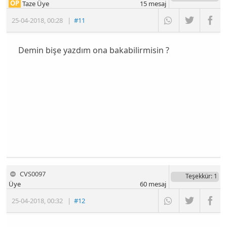
OP
Taze Üye
15
mesaj
25-04-2018
,
00:28
|
#11
Demin bişe yazdım ona bakabilirmisin ?
CVS0097
Teşekkür
: 1
Üye
60
mesaj
25-04-2018
,
00:32
|
#12