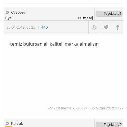
CVS0097
Teşekkür
: 1
Üye
60
mesaj
25-04-2018
,
00:25
|
#10
temiz bulursan al kaliteli marka almalısın
Son Düzenleme: CVS0097 ~ 25 Nisan 2018 00:29
Kafacık
Teşekkür
: 0