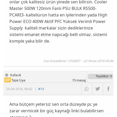
onlar çok kalitesiz ürün yinede sen bilirsin. Cooler
Master 500W 120mm Fanlı PSU BULK RS500-
PCARI3- kalteliürün hatta en iyilerinden yada High
Power ECO 400W Aktif PFC Yüksek Verimli Power
Supply kaliteli markalar sizin dediklerinize
sistemi emanet etme napıcağı belli olmaz. sistemi
komple yaka bilir de.
Son Düzenleme: CVS0097 ~ 25 Nisan 2018 00:46
Kafacık
Teşekkür
: 0
OP
Taze Üye
15
mesaj
25-04-2018
,
00:42
|
#13
Ama bütçem yetersiz sen orta düzeyde pc ye
zarar vermicek bir güç kaynağı linki bulabilirsen