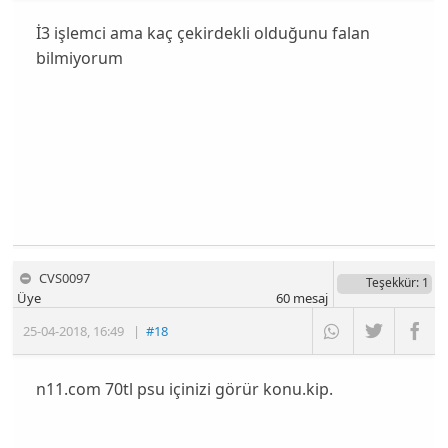
İ3 işlemci ama kaç çekirdekli olduğunu falan
bilmiyorum
CVS0097
Teşekkür
: 1
Üye
60
mesaj
25-04-2018
,
16:49
|
#18
n11.com 70tl psu içinizi görür konu.kip.