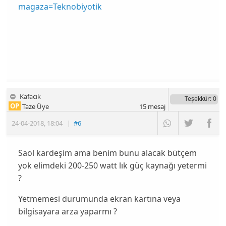
magaza=Teknobiyotik
Kafacık
Teşekkür
: 0
OP
Taze Üye
15
mesaj
24-04-2018
,
18:04
|
#6
Saol kardeşim ama benim bunu alacak bütçem
yok elimdeki 200-250 watt lık güç kaynağı yetermi
?
Yetmemesi durumunda ekran kartına veya
bilgisayara arza yaparmı ?