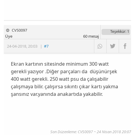
CVS0097
Teşekkür
: 1
Üye
60
mesaj
24-04-2018
,
20:03
|
#7
Ekran kartının sitesinde minimum 300 watt
gerekli yazıyor .Diğer parçaları da düşünürşek
400 watt gerekli. 250 watt psu da çalışabilir
çalışmaya bilir. çalışırsa sıkıntı çıkar kartı yakma
şansınız var.yanında anakartıda yakabilir.
Son Düzenleme: CVS0097 ~ 24 Nisan 2018 20:07