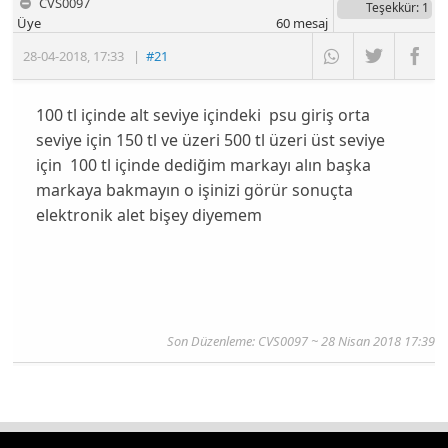
CVS0097
Teşekkür
: 1
Üye
60
mesaj
28-04-2018
,
17:33
|
#21
100 tl içinde alt seviye içindeki psu giriş orta
seviye için 150 tl ve üzeri 500 tl üzeri üst seviye
için 100 tl içinde dediğim markayı alın başka
markaya bakmayın o işinizi görür sonuçta
elektronik alet bişey diyemem
Son Düzenleme: CVS0097 ~ 28 Nisan 2018 17:39