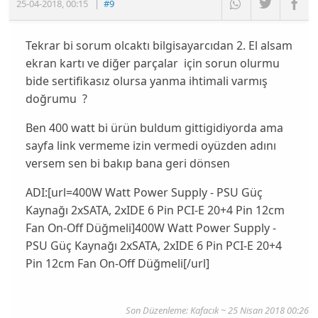
25-04-2018
,
00:15
|
#9
Tekrar bi sorum olcaktı bilgisayarcıdan 2. El alsam
ekran kartı ve diğer parçalar için sorun olurmu
bide sertifikasız olursa yanma ihtimali varmış
doğrumu ?
Ben 400 watt bi ürün buldum gittigidiyorda ama
sayfa link vermeme izin vermedi oyüzden adını
versem sen bi bakıp bana geri dönsen
ADI:[url=400W Watt Power Supply - PSU Güç
Kaynağı 2xSATA, 2xIDE 6 Pin PCI-E 20+4 Pin 12cm
Fan On-Off Düğmeli]400W Watt Power Supply -
PSU Güç Kaynağı 2xSATA, 2xIDE 6 Pin PCI-E 20+4
Pin 12cm Fan On-Off Düğmeli[/url]
Son Düzenleme: Kafacık ~ 25 Nisan 2018 00:26