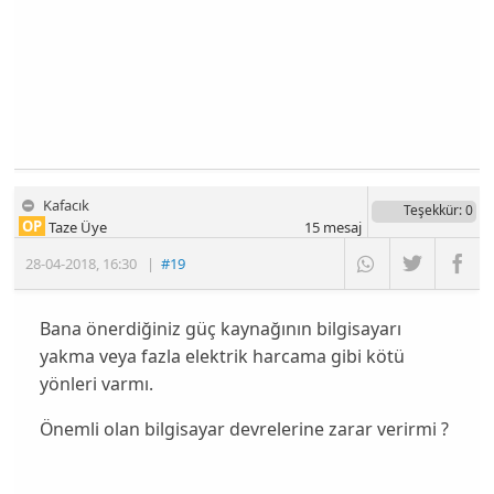
Kafacık
Teşekkür
: 0
OP
Taze Üye
15
mesaj
28-04-2018
,
16:30
|
#19
Bana önerdiğiniz güç kaynağının bilgisayarı
yakma veya fazla elektrik harcama gibi kötü
yönleri varmı.
Önemli olan bilgisayar devrelerine zarar verirmi ?