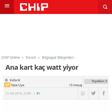
CHIP Online
Forum
Bilgisayar Bileşenleri
Kasalar ve Güç Kaynakları
Ana kart kaç watt yiyor
Kafacık
Teşekkür
: 0
OP
Taze Üye
15
mesaj
21-04-2018
,
22:50
|
#1