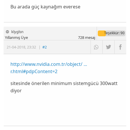
Bu arada güç kaynağım everese
klyglsn
Teşekkür
: 90
Yıllanmış Üye
728
mesaj
21-04-2018
,
23:32
|
#2
http://www.nvidia.com.tr/object/ ...
r.html#pdpContent=2
sitesinde önerilen minimum sistemgücü 300watt
diyor