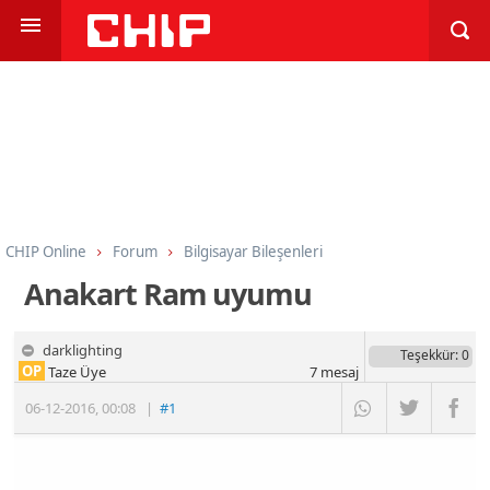
CHIP Online
Forum
Bilgisayar Bileşenleri
İşlemci, Anakart, Bellek
Anakart Ram uyumu
darklighting
Teşekkür
: 0
OP
Taze Üye
7
mesaj
06-12-2016
,
00:08
|
#1