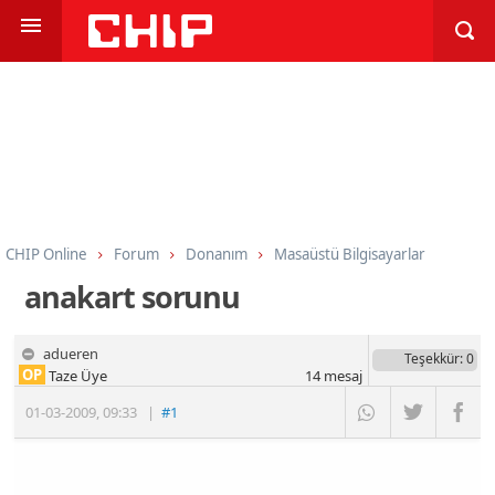
CHIP Online
Forum
Donanım
Masaüstü Bilgisayarlar
anakart sorunu
adueren
Teşekkür
: 0
OP
Taze Üye
14
mesaj
01-03-2009
,
09:33
|
#1