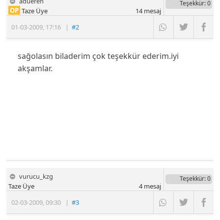
adueren
Teşekkür
: 0
OP
Taze Üye
14
mesaj
01-03-2009
,
17:16
|
#2
sağolasın biladerim çok teşekkür ederim.iyi
akşamlar.
vurucu_kzg
Teşekkür
: 0
Taze Üye
4
mesaj
02-03-2009
,
09:30
|
#3