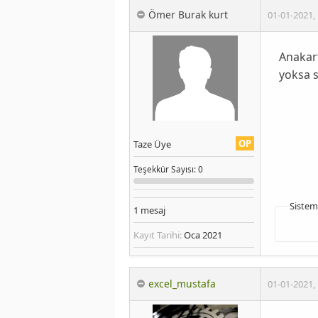
Ömer Burak kurt
01-01-2021
,
Anakart
yoksa s
OP
Taze Üye
Teşekkür
Sayısı
: 0
Sistem
1
mesaj
Kayıt Tarihi:
Oca 2021
excel_mustafa
01-01-2021
,