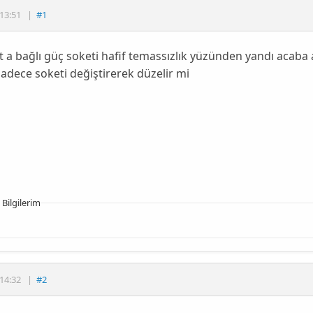
13:51
|
#1
 a bağlı güç soketi hafif temassızlık yüzünden yandı acab
adece soketi değiştirerek düzelir mi
 Bilgilerim
14:32
|
#2