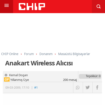
CHIP Online
Forum
Donanım
Masaüstü Bilgisayarlar
Anakart Wireless Alıcısı
Kemal Dogan
Teşekkür
: 0
OP
Yıllanmış Üye
200
mesaj
09-03-2009
,
17:10
|
#1