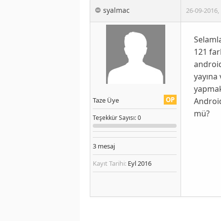
syalmac
26-09-2016
,
Selamla
121 far
androi
yayına
yapmak
OP
Androi
Taze Üye
mü?
Teşekkür
Sayısı
: 0
3
mesaj
Kayıt Tarihi:
Eyl 2016