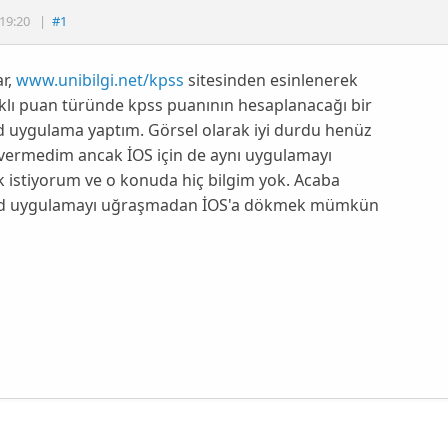
19:20
|
#1
r,
www.unibilgi.net/kpss
sitesinden esinlenerek
klı puan türünde kpss puanının hesaplanacağı bir
d uygulama yaptım. Görsel olarak iyi durdu henüz
 vermedim ancak İOS için de aynı uygulamayı
 istiyorum ve o konuda hiç bilgim yok. Acaba
d uygulamayı uğraşmadan İOS'a dökmek mümkün