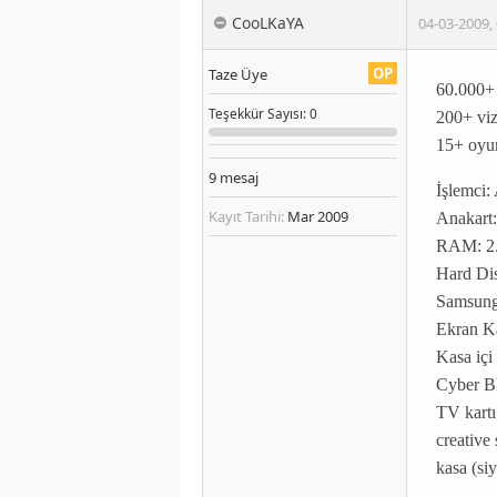
CooLKaYA
04-03-2009
,
OP
Taze Üye
60.000+ 
Teşekkür
Sayısı
: 0
200+ viz
15+ oyun
9
mesaj
İşlemci
Kayıt Tarihi:
Mar 2009
Anakar
RAM: 2.
Hard Di
Samsung
Ekran K
Kasa içi
Cyber B
TV kartı
creative 
kasa (si