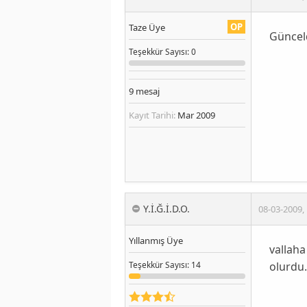
OP
Taze Üye
Günceldi
Teşekkür
Sayısı
: 0
9
mesaj
Kayıt Tarihi:
Mar 2009
Y.İ.Ğ.İ.D.O.
08-03-2009
,
Yıllanmış Üye
vallaha
olurdu.
Teşekkür
Sayısı
: 14