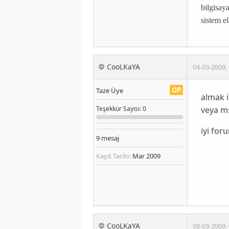
bilgisaya
sistem e
CooLKaYA
04-03-2009
,
OP
Taze Üye
almak i
veya ms
Teşekkür
Sayısı
: 0
iyi for
9
mesaj
Kayıt Tarihi:
Mar 2009
CooLKaYA
08-03-2009
,