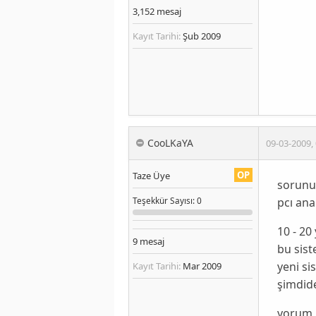
3,152
mesaj
Kayıt Tarihi:
Şub 2009
CooLKaYA
09-03-2009
,
OP
Taze Üye
sorunu
pcı anak
Teşekkür
Sayısı
: 0
10 - 20 
9
mesaj
bu sist
yeni si
Kayıt Tarihi:
Mar 2009
şimdide
yorum i