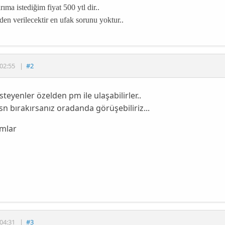
rıma istediğim fiyat 500 ytl dir..
lden verilecektir en ufak sorunu yoktur..
02:55
|
#2
steyenler özelden pm ile ulaşabilirler..
n bırakırsanız oradanda görüşebiliriz...
umlar
04:31
|
#3