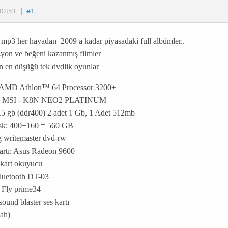
02:53
|
#1
mp3 her havadan 2009 a kadar piyasadaki full albümler..
yon ve beğeni kazanmış filmler
 en düşüğü tek dvdlik oyunlar
: AMD Athlon™ 64 Processor 3200+
t: MSI - K8N NEO2 PLATINUM
5 gb (ddr400) 2 adet 1 Gb, 1 Adet 512mb
sk: 400+160 = 560 GB
 writemaster dvd-rw
artı: Asus Radeon 9600
 kart okuyucu
luetooth DT-03
 Fly prime34
sound blaster ses kartı
yah)