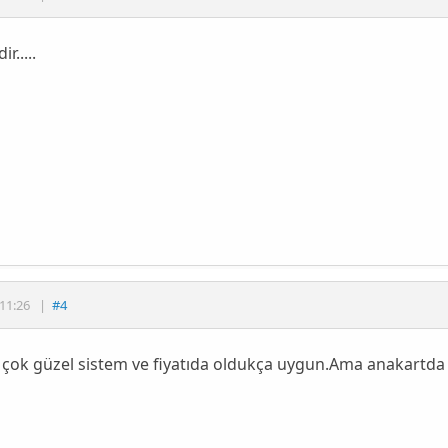
r.....
11:26
|
#4
 çok güzel sistem ve fiyatıda oldukça uygun.Ama anakartda