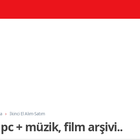
ma
İkinci El Alım-Satım
c + müzik, film arşivi..