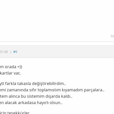
So
01:38
|
#5
m orada =))
artlar var..
ytl farkla takasla değiştirebilirdim..
emi zamanında sıfır toplamıstım kıyamadım parçalara..
stem alınca bu sistemim dışarda kaldı..
n alacak arkadasa hayırlı olsun..
çin teşekkürler..